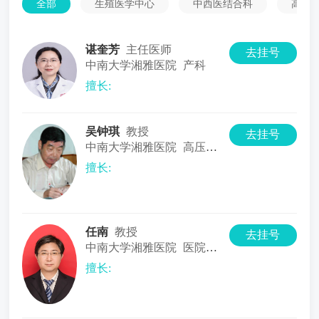
全部
生殖医学中心
中西医结合科
高压
谌奎芳
主任医师
去挂号
中南大学湘雅医院
产科
擅长:
吴钟琪
教授
去挂号
中南大学湘雅医院
高压氧科
擅长:
任南
教授
去挂号
中南大学湘雅医院
医院感染控制中心
擅长: