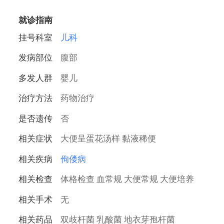
如果母乳性腹泻比较轻微，一般随着辅食的
添加会逐渐自行缓解，无需特殊治疗。对于症状
就诊指南
较重的患儿，则需要积极就医处理。
挂号科室
儿科
发病部位
腹部
多发人群
婴儿
治疗方法
药物治疗
是否遗传
否
相关症状
大便呈蛋花汤样 黏液稀便
相关疾病
佝偻病
相关检查
体格检查 血常规 大便常规 大便培养
相关手术
无
相关药品
双歧杆菌 乳酸菌 地衣芽孢杆菌