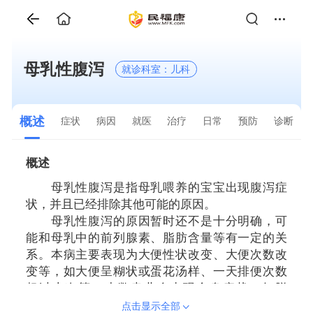
母乳性腹泻
就诊科室：儿科
概述
症状
病因
就医
治疗
日常
预防
诊断
概述
母乳性腹泻是指母乳喂养的宝宝出现腹泻症
状，并且已经排除其他可能的原因。
母乳性腹泻的原因暂时还不是十分明确，可
能和母乳中的前列腺素、脂肪含量等有一定的关
系。本病主要表现为大便性状改变、大便次数改
变等，如大便呈糊状或蛋花汤样、一天排便次数
超过十次等。少数患儿会出现全身症状，如脱
水、体重不增、身体发育缓慢等。
点击显示全部