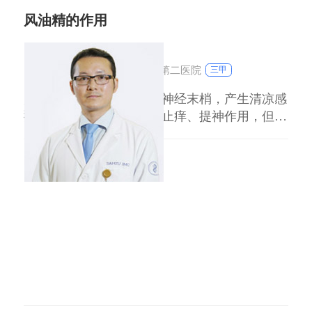
洁，避免与他人共用个人物品，如毛巾、衣物
风油精的作用
等。同时，要注意饮食健康，增强免疫力，有
刘达人
副主任医师
助于对抗感染。
浙江大学医学院附属第二医院
三甲
4.复诊和随访：
风油精主要通过刺激皮肤神经末梢，产生清凉感
按照医生的要求定期复诊，以便医生评估治疗
掩盖疼痛，同时具有一定止痒、提神作用，但其
效果和调整治疗方案。如果症状没有改善或出
对蚊虫叮咬、头痛等症状的缓解效果有限，无法
现加重，应及时就医。
替代药物治疗。 蚊虫叮咬止痒：风油精含薄荷
对于特殊人群，如孕妇、儿童、老年人或患有
脑等成分，涂抹于叮咬处可通过清凉感暂时缓解
其他疾病的患者，治疗药物的选择和使用需要
瘙痒，但对过敏严重的红肿效果不佳，建议先冷
敷再涂抹。孕妇、婴幼儿及皮肤敏感者需谨慎使
更加谨慎。他们可能需要特定的药物剂量或治
用，避
疗方案，或者在治疗过程中需要密切监测。因
此，在使用任何药物之前，最好先咨询医生或
药师的建议。
总之，治疗霉菌感染需要根据具体情况选择合
适的药物，并遵循医生的指导进行治疗。同