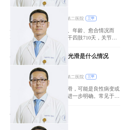
2优质蛋白（鱼类、豆类）促进组织修复； 3避
免辛辣刺激及产气食物（碳酸饮料、豆类）。
刘达人
副主任医师
二、儿童疝气：
浙江大学医学院附属第二医院
三甲
伤口缝针拆线时间因部位、年龄、愈合情况而
异，一般头面部35天，躯干四肢710天，关节处
1014天。儿童代谢快可提前12天，老年人或糖尿
病患者需延长至14天以上。 头面部伤口：血运
小肠壁增厚，外缘轮廓光滑是什么情况
丰富愈合快，35天可拆线。儿童因新陈代谢旺
盛，可适当提前12天。 躯干四肢伤口：普通伤
刘达人
副主任医师
口710天拆线，关节活
浙江大学医学院附属第二医院
三甲
小肠壁增厚且外缘轮廓光滑，可能是良性病变或
生理性表现，需结合临床进一步明确。常见于以
下情况： 一、生理性或良性病变 1正常变异：部
分人群小肠壁因个体差异稍厚，无病理意义，需
伤口发炎吃什么消炎
结合其他检查排除异常。 2肠壁水肿：炎症、过
敏或轻度肠功能紊乱可能引起短暂水肿，通常伴
刘达人
副主任医师