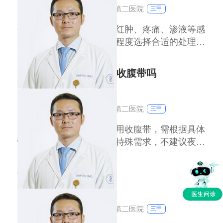
随轻微症状，可自行缓解。 3淋巴组织
浙江大学医学院附属第二医院
三甲
伤口发炎通常指伤口出现红肿、疼痛、渗液等感
染迹象，需根据感染严重程度选择合适的处理方
式。轻度发炎可通过局部清洁、保持干燥及口服
非甾体抗炎药（如布洛芬）缓解；中重度感染需
晚上睡觉的时候可以用收腹带吗
在医生指导下使用抗生素（如头孢类）。特殊人
群如孕妇、哺乳期女性、肝肾功能不全者，用药
刘达人
副主任医师
前需咨询医生。儿童应优先采用物理方法（冷
浙江大学医学院附属第二医院
三甲
敷）和外
晚上睡觉的时候是否可以用收腹带，需根据具体
情况判断。健康人群若无特殊需求，不建议夜间
使用；产后恢复期女性可在医生指导下短期使
用；术后康复人群需遵医嘱使用；特殊疾病患者
伤口感染的表现
（如心脏病、高血压等）禁用。 健康人群夜间
使用收腹带可能影响血液循环和睡眠质量，增加
刘达人
副主任医师
不适风险。产后女性在产后42天内，可在白天适
浙江大学医学院附属第二医院
三甲
当使用