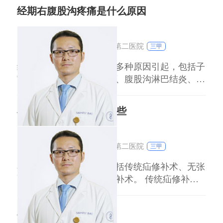
时，注意个人卫生和生活习惯的调整，有助于
经期右腹股沟疼痛是什么原因
提高治疗效果和预防感染的复发。如果对霉菌
刘达人
副主任医师
感染的治疗有任何疑问，应及时与医生沟通。
浙江大学医学院附属第二医院
三甲
经期右腹股沟疼痛可能由多种原因引起，包括子
宫内膜异位症、卵巢囊肿、腹股沟淋巴结炎、肌
肉拉伤或妇科炎症等。 子宫内膜异位症：异位
内膜组织在盆腔或腹股沟区域生长，经期局部充
小肠疝气手术疗法有哪些
血肿胀刺激神经，引发疼痛。多见于有痛经史或
盆腔手术史的女性，疼痛可能随月经周期加重。
刘达人
副主任医师
卵巢囊肿：右侧卵巢囊肿在经期可能因激素变化
浙江大学医学院附属第二医院
三甲
出现
小肠疝气手术疗法主要包括传统疝修补术、无张
力疝修补术和腹腔镜疝修补术。 传统疝修补术
通过直接缝合疝环，适用于成人小型疝，但术后
疼痛较明显，复发率相对较高。 无张力疝修补
脚背起个筋包怎么办
术使用补片加强腹壁，适用于成人中大型疝或复