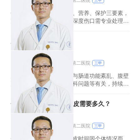
浙江大学医学院附属第二医院
三甲
伤口快速愈合需结合清洁、营养、保护三要素，
通常轻度擦伤12周可愈，深度伤口需专业处理。
1清洁消毒：用生理盐水冲洗伤口，去除异物，
再用碘伏消毒，避免酒精刺激。糖尿病患者需更
肚脐眼旁边一按就疼
严格清洁，防止感染。 2湿润护理：保持伤口适
度湿润（如使用医用透明敷料），促进细胞再
刘达人
副主任医师
生，干燥环境会延缓愈合。 3营养支持
浙江大学医学院附属第二医院
三甲
肚脐眼旁边按压疼痛可能与肠道功能紊乱、腹壁
肌肉拉伤、泌尿系统或妇科问题等有关，持续或
加重时需就医排查。 肠道相关问题：肠道痉挛
或炎症可能引发隐痛，常伴随腹泻或便秘。需注
伤口一定要植皮吗？植皮需要多久？
意饮食规律，避免生冷刺激性食物，尤其儿童和
老年人要关注饮食卫生。 腹壁肌肉或神经问
刘达人
副主任医师
题：运动不当或突然发力可能导致肌肉拉伤，按
浙江大学医学院附属第二医院
三甲
压时疼痛
伤口并非一定要植皮，植皮时间因个体情况而