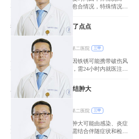
异，一般术后需23周观察愈合情况，特殊情况可
能延长。 伤口较小且能自行愈合时，无需植
皮，通过清创、包扎等常规处理即可。大面积深
我的脚被生锈的铁划伤了点点
度创面或无法自愈的伤口，可能需要植皮，如全
层皮肤缺损、深度烧伤等。植皮手术通常在伤口
刘达人
副主任医师
稳定后进行，一般术后1014天可初步愈合，完全
浙江大学医学院附属第二医院
三甲
生锈铁划伤需立即处理，因铁锈可能携带破伤风
梭菌，若伤口深或污染重，需24小时内就医注射
破伤风抗毒素或类毒素。 伤口清洁处理 立即用
肥皂水或生理盐水冲洗伤口15分钟以上，去除污
腋窝淋巴结和颈部淋巴结肿大
垢与细菌；用碘伏或医用酒精消毒伤口周围皮
肤，避免直接涂抹伤口内部。 伤口深度与感染
刘达人
副主任医师
风险 若伤口仅表皮轻微划伤（出血少、表
浙江大学医学院附属第二医院
三甲
浅），
腋窝淋巴结和颈部淋巴结肿大可能由感染、炎症
或肿瘤等多种原因引起，需结合伴随症状和检查
明确病因。 感染性肿大：病毒感染（如EB病