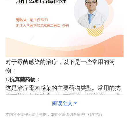
对于霉菌感染的治疗，以下是一些常用的药
物：
1.抗真菌药物：
这是治疗霉菌感染的主要药物类型。常用的抗
真菌药物包括唑类（如克霉唑、酮康唑）、多
阅读全文
烯类（如两性霉素B）和棘白菌素类等。这些
药物通过抑制真菌的生长和繁殖来发挥作用。
本内容不能作为治疗依据，如有不适请到医院进行科学治疗
选择具体的药物应根据感染的部位、严重程