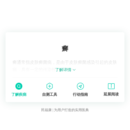
度、患者的健康状况等因素来确定。
2.局部用药：
对于一些浅表的霉菌感染，如皮肤
癣
菌感染，
局部用药通常是首选。常用的局部药物包括外
用抗真菌乳膏、喷雾剂或溶液等。这些药物直
了解疾病
接作用于感染部位，起效较快，且副作用相对
癣
较少。
3.系统用药：
癣通常指皮肤癣菌病，是由于皮肤癣菌感染引起的皮肤
对于严重或广泛的霉菌感染，或局部用药无法
病，具有一定的传染性。
了解详情
有效控制感染时，可能需要使用系统用药。系
统用药一般通过口服或注射的方式给予，常见
的有口服抗真菌药物如氟康唑、伊曲康唑等。
延展阅读
了解疾病
自测工具
行动指南
4.辅助治疗：
民福康 | 为用户打造的实用医典
在使用抗真菌药物的同时，可能还需要采取一
些辅助治疗措施来缓解症状和促进康复。这可
能包括保持局部清洁、干燥，避免潮湿环境，