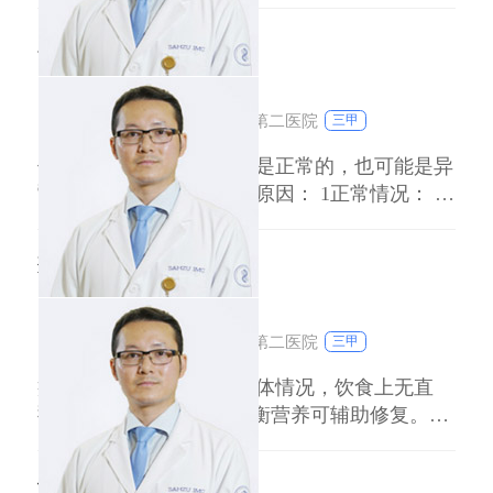
毒、流感病毒）常伴随发热、咽痛，细菌感染
为什么伤口结痂发白
（如链球菌）多有局部红肿热痛，儿童和青少年
因免疫系统活跃更易发生。 反应性肿大：头颈
刘达人
副主任医师
部皮肤破损、口腔溃疡等局部炎症可引发淋巴结
浙江大学医学院附属第二医院
三甲
反应性增
伤口结痂发白的原因可能是正常的，也可能是异
常的，以下是一些可能的原因： 1正常情况： 干
燥：伤口在愈合过程中会形成痂皮，痂皮干燥时
可能会呈现白色。 保护作用：痂皮可以防止细
疝气吃什么好得快
菌感染和外界刺激，有助于伤口愈合。 2异常情
况： 感染：如果伤口感染，痂皮可能会出现发
刘达人
副主任医师
白、肿胀、疼痛等症状。 营养不良：身体
浙江大学医学院附属第二医院
三甲
疝气恢复需结合病因与个体情况，饮食上无直
接"快速治愈"方案，但均衡营养可辅助修复。以
下分类建议： 一、成人疝气（无嵌顿）： 1高纤
维食物（如燕麦、芹菜）预防便秘，减少腹压；
伤口缝针几天能拆线