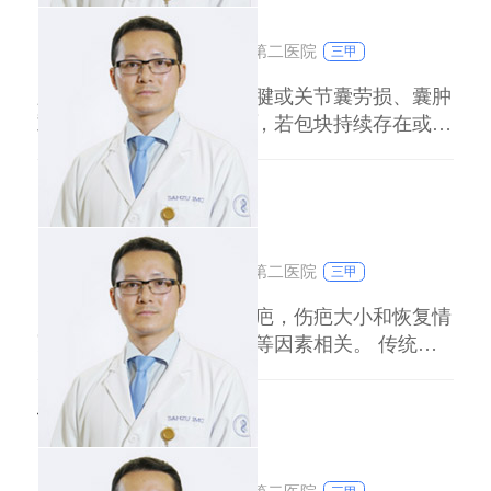
发疝，术后疼痛轻、恢复快，是目前主流术式。
刘达人
副主任医师
腹腔镜疝修补术通过微创方式完成，适用于双侧
浙江大学医学院附属第二医院
三甲
疝、
脚背起筋包可能是局部肌腱或关节囊劳损、囊肿
或静脉瓣膜功能异常所致，若包块持续存在或伴
随疼痛、活动受限，需及时就医明确原因。 1劳
损性筋包：长期站立、运动过度或鞋子过紧易引
阑尾炎手术有伤疤吗
发肌腱或韧带局部肿胀。建议减少负重，穿宽松
鞋，急性期冷敷20分钟/次，每日34次，后期热
刘达人
副主任医师
敷促进血液循环，多数可自行缓解。 2
浙江大学医学院附属第二医院
三甲
阑尾炎手术通常会留下伤疤，伤疤大小和恢复情
况与手术方式、个人体质等因素相关。 传统开
腹手术会在右下腹留下长约35厘米的线性伤疤，
愈合后可能形成增生性瘢痕，瘢痕体质者需特别
伤口怎么才能快速愈合
注意。腹腔镜手术采用3个051厘米的小孔，术后
瘢痕更隐蔽，但瘢痕体质者仍有增生风险。儿童
刘达人
副主任医师
患者皮肤愈合能力较强，瘢痕相对不明显