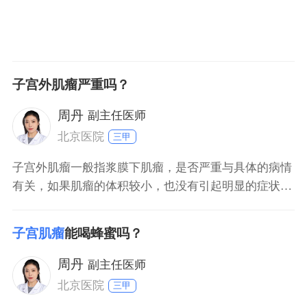
子宫外肌瘤严重吗？
周丹
副主任医师
北京医院
三甲
子宫外肌瘤一般指浆膜下肌瘤，是否严重与具体的病情
有关，如果肌瘤的体积较小，也没有引起明显的症状表
现，通常不严重，女性暂时不需要进行特殊处理，定期
前往医院复查即可。但是如果肌瘤的体积较大，已经引
子宫肌瘤
能喝蜂蜜吗？
起月经异常、白带增多等现象，甚至存在恶性病变的趋
势，则比较严重，应该尽早根据医生的建议考虑进行手
周丹
副主任医师
术治疗，术后
北京医院
三甲