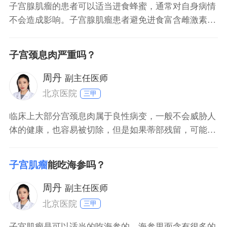
子宫腺肌瘤的患者可以适当进食蜂蜜，通常对自身病情
不会造成影响。子宫腺肌瘤患者避免进食富含雌激素的
食物，如黄豆类、蜂王浆等，而普通蜂蜜中并不含有雌
激素，所以可适当食用。进食蜂蜜可以促进胃肠道蠕
子宫颈息肉严重吗？
动，缓解便秘症状，同时可以补充身体需要的能量以及
有美容养颜的作用。子宫腺肌瘤的患者平时可以增加新
周丹
副主任医师
鲜蔬菜、水果的
北京医院
三甲
临床上大部分宫颈息肉属于良性病变，一般不会威胁人
体的健康，也容易被切除，但是如果蒂部残留，可能会
出现病情反复的情况。宫颈息肉可能与慢性炎症、激素
紊乱等因素有关，该病通常不会引起明显的症状表现，
子宫肌瘤
能吃海参吗？
少部分女性可能存在月经失调、白带增多、阴道异常出
血等现象，如果女性出现上述情况，必要时可以根据医
周丹
副主任医师
生的指导通过
北京医院
三甲
子宫肌瘤是可以适当的吃海参的，海参里面含有很多的