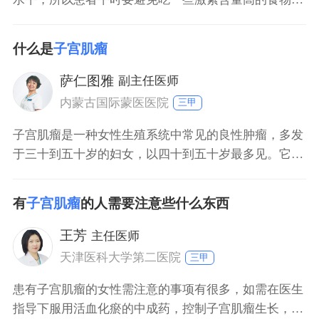
如豆制品和蜂王浆等。子宫肌瘤患者平时要保持心情舒
畅，避免有不良情绪。患者如果没有不适感，则不用做
什么是
子宫肌瘤
特殊处理，定期复诊即可。
萨仁图雅
副主任医师
内蒙古国际蒙医医院
三甲
子宫肌瘤是一种女性生殖系统中常见的良性肿瘤，多发
于三十到五十岁的妇女，以四十到五十岁最多见。它主
要由于子宫平滑肌细胞增生而成，其间有少量纤维结缔
组织，根据实践资料，三十五岁以上妇女，约40%以上
有
子宫肌瘤
的人需要注意些什么东西
有子宫肌瘤，但多数患者因肌瘤小、无症状而未能发
现。由子宫平滑肌结缔组织、腺体组成的实质性良性肿
王芳
主任医师
瘤，可发生在子宫肌腱黏膜下或浆膜下，大小不等，单
天津医科大学第二医院
三甲
发或
患有子宫肌瘤的女性需注意的事项有很多，如需在医生
指导下服用活血化瘀的中成药，控制子宫肌瘤生长，定