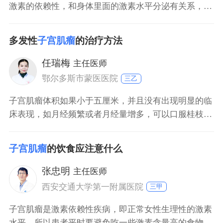
激素的依赖性，和身体里面的激素水平分泌有关系，在
绝经之后，卵巢功能就会表现出下降的情况，激素也会
表现出急剧减退，外阴、阴道、子宫就会表现出不一样
多发性
子宫肌瘤
的治疗方法
的萎缩程度，在绝经之后，子宫肌瘤也会表现出萎缩的
现象发生。子宫肌瘤一般是良性的，肿瘤如果不是特别
任瑞梅
主任医师
大的话，可以
鄂尔多斯市蒙医医院
三乙
子宫肌瘤体积如果小于五厘米，并且没有出现明显的临
床表现，如月经频繁或者月经量增多，可以口服桂枝茯
苓丸治疗或者可以在中医大夫指导下，服用复方丹参
片，也可以针对个人体质、临床表现进行中医调理。如
子宫肌瘤
的饮食应注意什么
果大于五厘米以上的子宫肌瘤，并且伴随症状比较多，
必须要手术治疗，通过手术切除子宫肌瘤。但是切除以
张忠明
主任医师
后要注意定期复查B超，观察是否存在肌瘤复发。一旦
西安交通大学第一附属医院
三甲
复发，
子宫肌瘤是激素依赖性疾病，即正常女性生理性的激素
水平，所以患者平时要避免吃一些激素含量高的食物，