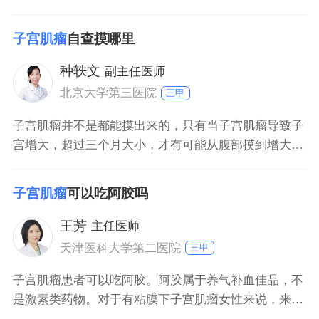
期复查；如果子宫肌瘤生长速度过快或超过五厘米，则
建议手术。在日常生活中，注意减少吃辛辣食物和发
子宫肌瘤
自查摸哪里
物，不要吃含有激素成分的食物和药物，多吃蔬菜和水
果。
种轶文
副主任医师
北京大学第三医院
三甲
子宫肌瘤并不是都能摸出来的，只有当子宫肌瘤导致子
宫增大，超过三个月大小，才有可能从腹部摸到增大的
子宫，所以，如果能在肚子上，在耻骨联合上，即膀胱
前方摸到一个硬硬的，形态不规则的包块，便有可能是
子宫肌瘤
可以吃阿胶吗
增大的子宫。但是，最主要还是通过B超才能明确是否
是因为长了子宫肌瘤导致的子宫增大内，因为也有可能
王芳
主任医师
是肚子里长了其他包块。
天津医科大学第二医院
三甲
子宫肌瘤患者可以吃阿胶。阿胶属于养气补血佳品，不
是激素类药物。对于有粘膜下子宫肌瘤女性来说，来月
经时出血量相对比较多，有可能会引起轻度贫血，而吃