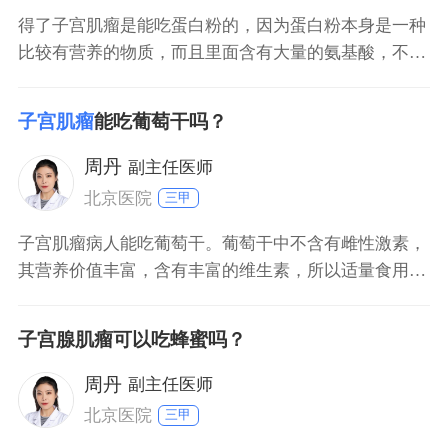
得了子宫肌瘤是能吃蛋白粉的，因为蛋白粉本身是一种
比较有营养的物质，而且里面含有大量的氨基酸，不含
激素，因此不会刺激子宫肌瘤，更加不会使子宫肌瘤变
性，但是吃的时候也要控制住量，不要一次性吃的过
子宫肌瘤
能吃葡萄干吗？
多，否则效果可能会适得其反。
周丹
副主任医师
北京医院
三甲
子宫肌瘤病人能吃葡萄干。葡萄干中不含有雌性激素，
其营养价值丰富，含有丰富的维生素，所以适量食用可
以补充营养，提高身体抵抗力，对身体有一定的好处。
建议病人每半年做一次b超检查，观察子宫肌瘤的生长
子宫腺肌瘤可以吃蜂蜜吗？
变化情况。饮食方面要少吃豆制品、蜂王浆、红枣、羊
肉、蜂蜜、洋葱等辛辣刺激的食物，防止一些保健品及
周丹
副主任医师
含雌激素的食
北京医院
三甲