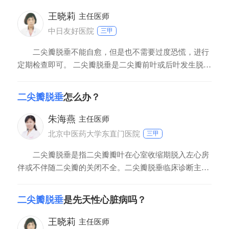
以后左心房的或者是右心房的血液进入左心室或者是右心
室而导致左心室或右心室心腔扩大而导致心力衰竭，儿童
王晓莉
主任医师
中日友好医院
三甲
二尖瓣脱垂不能自愈，但是也不需要过度恐慌，进行
定期检查即可。 二尖瓣脱垂是二尖瓣前叶或后叶发生脱
垂。瓣膜结构，包括瓣膜、瓣下的腱索或乳头肌，瓣膜结
构发生异常，就有可能会引起脱垂。当二尖瓣的瓣膜在收
二尖瓣脱垂
怎么办？
缩期脱向左房时，就叫二尖瓣脱垂。常见于马凡氏综合
征、成骨不全等结缔组织疾病，还来自后天的感染，包括
朱海燕
主任医师
受
北京中医药大学东直门医院
三甲
二尖瓣脱垂是指二尖瓣瓣叶在心室收缩期脱入左心房
伴或不伴随二尖瓣的关闭不全。二尖瓣脱垂临床诊断主要
是根据典型的听诊特征收缩中期的喀喇音以及收缩中晚期
杂音、药物/动作对杂音的影响，结合超声心动图，必要时
二尖瓣脱垂
是先天性心脏病吗？
做左心室造影一般多可诊断。在治疗上，包括药物治疗以
及手术治疗。药物治疗主要是预防感染性心内膜炎，β
王晓莉
主任医师