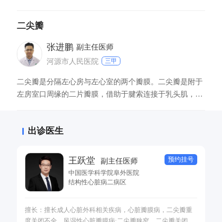
间，即单向阀门作用；血液从左心房进入左心室后，二尖
瓣关闭，防止血液倒流；如果出现脱垂，无法正常的闭
二尖瓣
合，血液反流造成心脏功能衰竭，所以一旦出现这种情
况，应该立即住院治疗。
张进鹏
副主任医师
河源市人民医院
三甲
二尖瓣是分隔左心房与左心室的两个瓣膜。二尖瓣是附于
左房室口周缘的二片瓣膜，借助于腱索连接于乳头肌，有
阻止左心室的血液流回左心房的作用。二尖瓣如同一个单
向活门，保证血液循环，由左心房一定向左心室方向流
出诊医生
动。当二尖瓣出现病变时可出现二尖瓣狭窄或者二尖瓣关
闭不全，更严重的产生二尖瓣脱垂等现象，通常可以通过
心脏彩超进一步明确。
预约挂号
王跃堂
副主任医师
中国医学科学院阜外医院
结构性心脏病二病区
擅长：擅长成人心脏外科相关疾病，心脏瓣膜病，二尖瓣重
度关闭不全。风湿性心脏瓣膜病:二尖瓣狭窄、二尖瓣关闭不