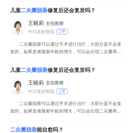
度较轻，患者可以在相当时期内没有明显的临床症状，也
儿童
二尖瓣脱垂
修复后还会复发吗？
不需要进行治疗。但是应当定期随访，重点是预防感染性
心内膜炎的发生。如果患者存在左心室明显扩大，静息时
王晓莉
主任医师
中日友好医院
三甲
二尖瓣脱垂可以通过手术进行治疗，大部分是不会复
发的，如果患者随着年龄的增大，可以会出现二尖瓣再次
脱垂的现象。但是相比于来而言，是发生率是比较少的，
二尖瓣脱垂可以导致心功能不全可以出现心力衰竭，脱垂
儿童
二尖瓣脱垂
修复后还会复发吗？
以后左心房的或者是右心房的血液进入左心室或者是右心
室而导致左心室或右心室心腔扩大而导致心力衰竭，儿童
王晓莉
主任医师
中日友好医院
三甲
二尖瓣脱垂可以通过手术进行治疗，大部分是不会复
发的，如果患者随着年龄的增大，可以会出现二尖瓣再次
脱垂的现象。但是相比于来而言，是发生率是比较少的，
二尖瓣脱垂可以导致心功能不全可以出现心力衰竭，脱垂
二尖瓣脱垂
能自愈吗？