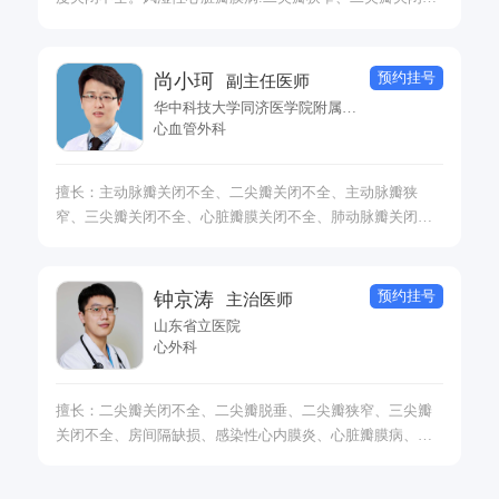
全、二尖瓣脱垂，主动脉瓣重度狭窄、主动脉瓣关闭不全，
感染性心内膜炎，主动脉瓣二瓣化畸形、升主动脉瘤、主动
脉弓动脉瘤等，具备优质的临床诊疗经验。尤其擅长应用多
预约挂号
尚小珂
副主任医师
支动脉行冠状动脉搭桥手术，具备丰富的临床工作经验。
华中科技大学同济医学院附属协和医院
心血管外科
擅长：主动脉瓣关闭不全、二尖瓣关闭不全、主动脉瓣狭
窄、三尖瓣关闭不全、心脏瓣膜关闭不全、肺动脉瓣关闭不
全、肺动脉瓣狭窄、二尖瓣脱垂、二尖瓣狭窄、心脏瓣膜
病、心力衰竭、先天性心脏病、房间隔缺损、室间隔缺损、
法洛四联症、动脉导管未闭、艾森门格综合征、先天性肺动
预约挂号
钟京涛
主治医师
脉瓣狭窄等。
山东省立医院
心外科
擅长：二尖瓣关闭不全、二尖瓣脱垂、二尖瓣狭窄、三尖瓣
关闭不全、房间隔缺损、感染性心内膜炎、心脏瓣膜病、先
天性心脏病、室间隔缺损、法洛四联症、动脉导管未闭