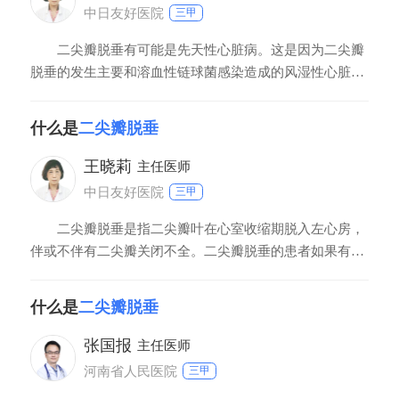
中日友好医院
三甲
二尖瓣脱垂有可能是先天性心脏病。这是因为二尖瓣
脱垂的发生主要和溶血性链球菌感染造成的风湿性心脏
病，或者心肌梗塞造成的乳头肌断裂等因素有关系。这些
因素造成的属于后天获得性的二尖瓣脱垂，不是先天性心
什么是
二尖瓣脱垂
脏病改变。但是，有少数病人出生后即有二尖瓣脱垂改
变，这种情况属于先天性的二尖瓣脱垂，也就是原发性的
王晓莉
主任医师
二尖
中日友好医院
三甲
二尖瓣脱垂是指二尖瓣叶在心室收缩期脱入左心房，
伴或不伴有二尖瓣关闭不全。二尖瓣脱垂的患者如果有关
闭不全的情况，则心脏会越来越扩大，心功能也会越来越
差，最后需要做手术进行治疗。 二尖瓣脱垂是指二尖
什么是
二尖瓣脱垂
瓣叶在心室收缩期脱入左心房，伴或不伴有二尖瓣关闭不
全。二尖瓣脱垂的患者如果有关闭不全的情况，则心脏会
张国报
主任医师
河南省人民医院
三甲