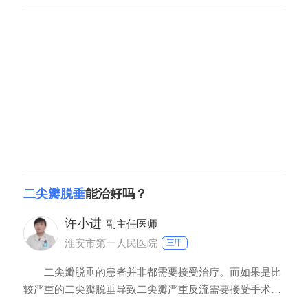
性心脏疾病等都有关。对于二尖瓣脱垂引起轻度二尖瓣反
流，可以暂时不需要特殊治疗。可以针对原发疾病给予治
疗。关于二尖瓣脱垂要定期复查心脏彩超，了解二尖瓣关
闭不全的进展情况。随着病情的进展可以表现为中度或者
二尖瓣脱垂
能治好吗？
许小进
副主任医师
淮安市第一人民医院
三甲
二尖瓣脱垂的患者并非都需要接受治疗。而如果是比
较严重的二尖瓣脱垂导致二尖瓣严重反流需要接受手术治
疗，在术后绝大多数患者也可以痊愈。如果二尖瓣返流程