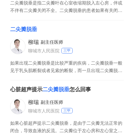
二尖瓣脱垂是指二尖瓣叶在心室收缩期脱入左心房，伴或
不伴有二尖瓣关闭不全。二尖瓣脱垂的患者如果有关闭不
全的情况，则心脏会越来越扩大，心功能也会越来越差，
最后需要做手术进行治疗。二尖瓣脱垂的原因有很多，如
二尖瓣脱垂
先天性发育不良、冠心病引起的腱索的乳头肌缺血等。
柳瑞
副主任医师
聊城市人民医院
三甲
如果出现二尖瓣脱垂是比较严重的疾病，二尖瓣脱垂一般
见于乳头肌断裂或者见索的断裂，而一旦出现二尖瓣脱
垂，会有二尖瓣重度返流。血液从左心房进入左心室后，
瓣膜无法有效地闭合，而导致大量的血液重新回到了左心
心脏超声提示
二尖瓣脱垂
怎么回事
房，会造成心脏负担的加重，进而影响心脏的收缩以及舒
张的功能。所以一旦出现二尖瓣脱垂，应该及时的前往医
柳瑞
副主任医师
院进行治疗。
聊城市人民医院
三甲
如果心脏超声提示二尖瓣脱垂，是由于二尖瓣无法正常的
闭合，导致血液的反流。二尖瓣位于左心房和左心室之