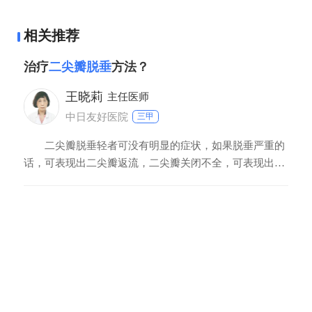
相关推荐
治疗
二尖瓣脱垂
方法？
王晓莉
主任医师
中日友好医院
三甲
二尖瓣脱垂轻者可没有明显的症状，如果脱垂严重的
话，可表现出二尖瓣返流，二尖瓣关闭不全，可表现出气
喘，乏力，心律失常甚至心力衰竭等改变。如果有症状的
话，我们首先要用药物调理，以用点贝塔受体阻滞剂，减
轻心脏负担，同时，如果表现出心力衰竭的话，可用洋地
黄类药物改善症状，但是如果药物治疗效果差的话，需要