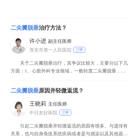
二尖瓣脱垂
治疗方法？
许小进
副主任医师
淮安市第一人民医院
三甲
关于二尖瓣脱垂治疗，其争议比较大，主要分以下几
方面：1、心脏外科专业领域，一般轻度二尖瓣脱垂，不
需要治疗。对于轻度二尖瓣脱垂，主张定期复查心脏彩
超，查看病情进展情况，然后再决定下一步治疗方式；
二尖瓣脱垂
原因并轻微返流？
2、中到重度二尖瓣脱垂，需要根据病情，对于做二尖瓣
成形效果比较好的病人，中度二尖瓣脱垂，建议积极手术
王晓莉
主任医师
治疗
中日友好医院
三甲
引起二尖瓣脱垂并轻微返流的原因有很多。与遗传有
关系，也与自身免疫系统疾病或者是与感染以及其他器质