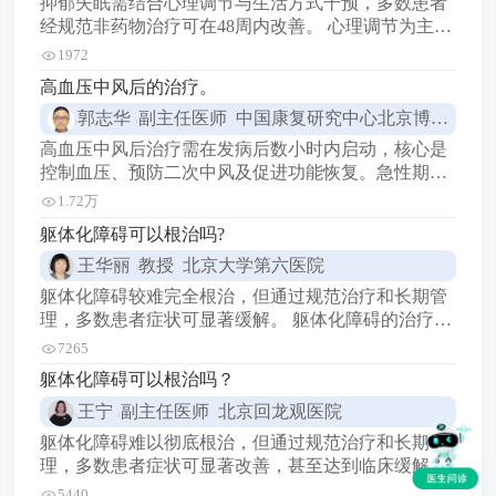
抑郁失眠需结合心理调节与生活方式干预，多数患者
经规范非药物治疗可在48周内改善。 心理调节为主：
认知行为疗法CBTI是一线非药物干预手段，通过纠正
1972
负面思维模式缓解焦虑，对长期失眠效果优于药物。
高血压中风后的治疗。
生活方式优化：固定作息时间如23:00前入睡，7:00起
郭志华
副主任医师 中国康复研究中心北京博爱医院
床，睡前1小时远离电子设备，适度运动如快走30分
钟可提升睡眠质量。 特殊人
高血压中风后治疗需在发病后数小时内启动，核心是
控制血压、预防二次中风及促进功能恢复。急性期以
神经保护与血压管理为主，恢复期需结合康复训练与
1.72万
药物维持。 一、急性期治疗（发病后数小时至数天）
躯体化障碍可以根治吗?
需在45小时内评估静脉溶栓或血管内治疗，同时严格
王华丽
教授 北京大学第六医院
控制血压（一般不超过180/105mmHg），避免降压过
度影响脑灌注。 二、药物治疗 需长期服用的药物
躯体化障碍较难完全根治，但通过规范治疗和长期管
理，多数患者症状可显著缓解。 躯体化障碍的治疗与
管理 药物治疗：常用抗抑郁药（如通用抗抑郁药
7265
1）、抗焦虑药（如通用抗焦虑药1）及对症药物（如
躯体化障碍可以根治吗？
通用对症药1），需在医生指导下使用，避免自行用
王宁
副主任医师 北京回龙观医院
药。 心理治疗：认知行为疗法（CBT）帮助识别和调
躯体化障碍难以彻底根治，但通过规范治疗和长期管
理，多数患者症状可显著改善，甚至达到临床缓解。
躯体化障碍能否根治？ 躯体化障碍属于慢性精神障
5440