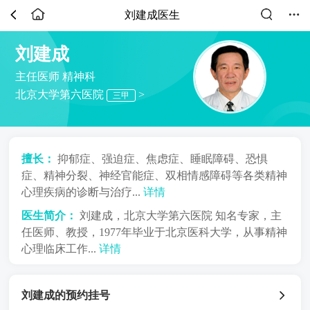
刘建成医生
刘建成
主任医师
精神科
北京大学第六医院
>
三甲
擅长：
抑郁症、强迫症、焦虑症、睡眠障碍、恐惧
症、精神分裂、神经官能症、双相情感障碍等各类精神
心理疾病的诊断与治疗...
详情
医生简介：
刘建成，北京大学第六医院 知名专家，主
任医师、教授，1977年毕业于北京医科大学，从事精神
心理临床工作...
详情
刘建成的预约挂号