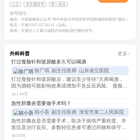
公立
未开通挂号
第一执业
挂号指引：
微信：可搜索微信公众号“华中科技大学同济医学院附属协和医院”预约；
电话：可拨打027-85726114（总机）；
现场：可通过人工窗口或院内自助机进行预约挂号。
外科科普
更多>
打过瘦脸针和玻尿酸多久可以喝酒
徐广琪
副主任医师 山东省立医院
打过瘦脸针和玻尿酸后，建议至少等待7天再喝酒，
因为酒精可能影响效果或增加不良反应风险。 瘦脸针
的主要成分是肉毒毒素，它可以通过抑制神经肌肉传
1.44万
导，使肌肉松弛，从而达到瘦脸的效果。然而，酒精
急性胆囊炎需要做手术吗？
可能会影响肉毒毒素的作用机制，导致效果不理想或
胡小吾
副主任医师 淮安市第二人民医院
持续时间缩短。 玻尿酸是一种填充剂，用于增加皮肤
的体积和改善皱纹。饮酒可能会导致皮肤发红、肿胀
急性胆囊炎是否需要手术，取决于病情严重程度、并
或出现其他不适
发症及治疗反应。多数轻症患者可通过药物和保守治
疗缓解，而重症或反复发作病例需手术干预。 一、无
5334