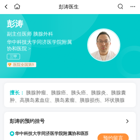
彭涛医生
彭涛
副主任医师
胰腺外科
华中科技大学同济医学院附属
协和医院 >
三甲
医院全国第9
擅长：
胰腺肿瘤、胰腺癌、胰头癌、胰腺炎、胰腺囊
肿、高胰岛素血症、胰岛素瘤、胰腺损伤、环状胰腺
彭涛的预约挂号
华中科技大学同济医学院附属协和医院
预约留言