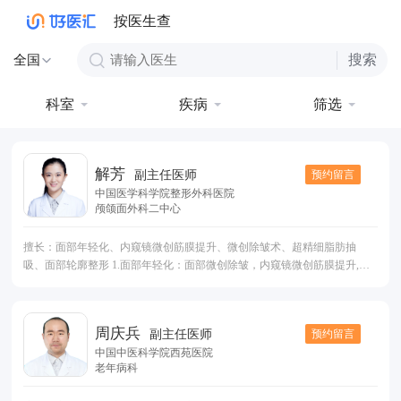
按医生查
搜索
全国
科室
疾病
筛选
解芳
预约留言
副主任医师
中国医学科学院整形外科医院
颅颌面外科二中心
擅长：面部年轻化、内窥镜微创筋膜提升、微创除皱术、超精细脂肪抽
吸、面部轮廓整形 1.面部年轻化：面部微创除皱，内窥镜微创筋膜提升,小
切口深平面提升，眉上提，上睑松弛矫正，眼袋祛除，双下巴吸脂，颈部
紧致。肉毒素注射治疗各种动力性皱纹（眉间纹、鱼尾纹、额纹、鼻背
纹、法令纹、口周皱纹），透明质酸面部注射充填； 2.超精细吸脂及脂肪
周庆兵
预约留言
副主任医师
填充：面部吸脂及脂肪填充，体型雕塑吸脂 ，假体隆胸、脂肪注射隆胸；
中国中医科学院西苑医院
3.面部轮廓手术：磨骨瘦脸术（下颌角去除，颧骨降低），假体隆颏，颏前
老年病科
移，面吸（下颌缘轮廓清晰化），肉毒素瘦脸，取颊脂垫，上颌前突（龅
牙）、下颌前突（大长下巴）、偏颌畸形(脸歪)、小颌畸形(小下巴)； 4.眶