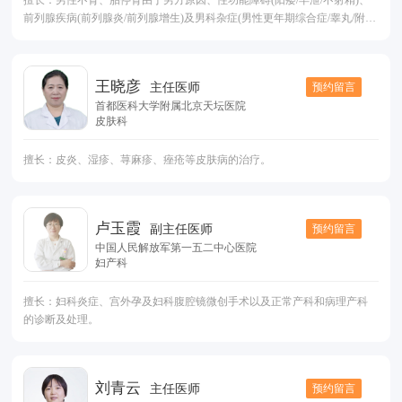
擅长：男性不育、胎停育由于男方原因、性功能障碍(阳痿/早泄/不射精)、
前列腺疾病(前列腺炎/前列腺增生)及男科杂症(男性更年期综合症/睾丸/附睾
疾病)。
王晓彦
预约留言
主任医师
首都医科大学附属北京天坛医院
皮肤科
擅长：皮炎、湿疹、荨麻疹、痤疮等皮肤病的治疗。
卢玉霞
预约留言
副主任医师
中国人民解放军第一五二中心医院
妇产科
擅长：妇科炎症、宫外孕及妇科腹腔镜微创手术以及正常产科和病理产科
的诊断及处理。
刘青云
预约留言
主任医师