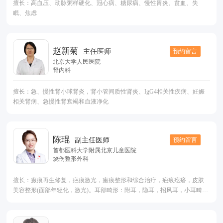
擅长：高血压、动脉粥样硬化、冠心病、糖尿病、慢性胃炎、贫血、失
周美容：精细重睑术、内眦开大术、隆鼻等；
眠、焦虑
赵新菊
预约留言
主任医师
北京大学人民医院
肾内科
擅长：急、慢性肾小球肾炎，肾小管间质性肾炎、IgG4相关性疾病、妊娠
相关肾病、急慢性肾衰竭和血液净化
陈琨
预约留言
副主任医师
首都医科大学附属北京儿童医院
烧伤整形外科
擅长：瘢痕再生修复，疤痕激光，瘢痕整形和综合治疗，疤痕疙瘩，皮肤
美容整形(面部年轻化，激光)。耳部畸形：附耳，隐耳，招风耳，小耳畸形
等手术。体表肿物：黑痣，色素痣(胎记)，囊肿，钙化上皮瘤等美容切除。
脂肪整形，小儿烧伤。