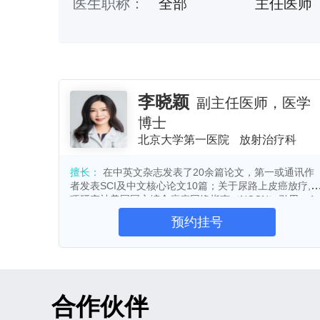
医生职称：
全部
主任医师
甘肃
青海
生殖医学中心
急诊内科
副主任技师
高级营养师
康复师
李晓颖
副主任医师，医学
博士
副教授
其它
北京大学第一医院
放射治疗科
急诊科副主任
擅长：
在中英文杂志发表了20余篇论文，第一或通讯作
者发表SCI及中文核心论文10篇；关于尿路上皮癌放疗,1
项研究被美国国立综合癌症网络指南（NCCN）引用，4
青年研究员
项研究被中国临床肿瘤学会CSCO指南,引用。获得国家
预约挂号
明专利1项；,入选2025年北京大学医学部临床科学家培
计划，主持北京市卫健委课题1项，中央高水平研究经费
博士后
助理研究
资助课题2项、中国药品监督管理研究会课题1项，北京
学第一医院院内课题3项，作为主要参与人参与多项北京
市及国家自然科学基金研究项目。
博士生导师
副主任中
合作伙伴