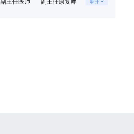
副主任医师
副主任康复师
展开
医师
教授
初级技师
技师
住院医师
副主任
副主任医生
研究员
行政副主任
初级治疗师
副高
高级实验师
主任医师、教授、博士生导师
副主任医师、副教授、硕士生导师