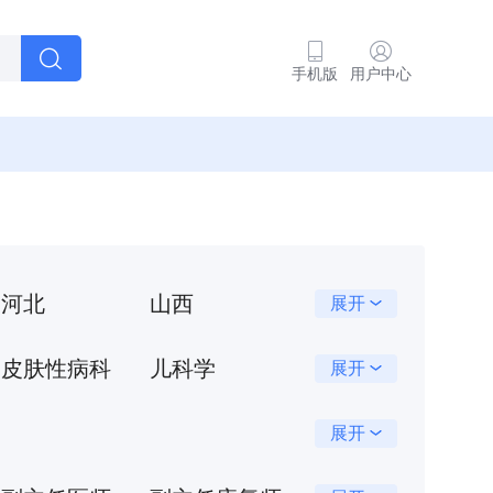
手机版
用户中心
河北
山西
展开
江苏
山东
皮肤性病科
儿科学
展开
广东
广西
耳鼻咽喉头颈科
中医学
展开
西藏
陕西
其他
整形美容科