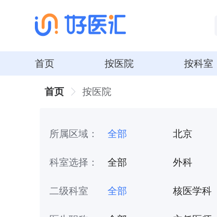
首页
按医院
按科室
首页
按医院
所属区域：
全部
北京
河南
辽宁
科室选择：
全部
外科
安徽
浙江
眼科学
传染病科
二级科室
全部
核医学科
江西
四川
康复医学科
介入医学