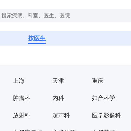
按医生
上海
天津
重庆
吉林
黑龙江
内蒙古
肿瘤科
内科
妇产科学
福建
湖北
湖南
精神心理科
骨外科
口腔科学
放射科
超声科
医学影像科
海南
贵州
云南
科
麻醉医学科
营养科
医学影像学