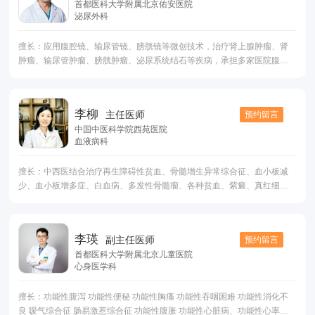
首都医科大学附属北京佑安医院
泌尿外科
擅长：应用腹腔镜、输尿管镜、膀胱镜等微创技术，治疗肾上腺肿瘤、肾
肿瘤、输尿管肿瘤、膀胱肿瘤、泌尿系统结石等疾病，承担多家医院腹腔
镜技术指导工作，擅长微创腹腔镜前列腺癌根治术外，对前列腺癌的诊断
与鉴别诊断，各种手术治疗、内分泌治疗、内放疗、化疗、以及中西医综
合治疗具有丰富经验，擅长开展终末期尿毒症患者的透析、血滤和肾脏移
李柳
预约留言
主任医师
植等肾替代治疗。
中国中医科学院西苑医院
血液病科
擅长：中西医结合治疗再生障碍性贫血、骨髓增生异常综合征、血小板减
少、血小板增多症、白血病、多发性骨髓瘤、各种贫血、紫癜、真红细胞
增多症、阵发性睡眠性血红蛋白尿等血液疾病
李瑛
预约留言
副主任医师
首都医科大学附属北京儿童医院
心身医学科
擅长：功能性腹泻 功能性便秘 功能性胸痛 功能性吞咽困难 功能性消化不
良 嗳气综合征 肠易激惹综合征 功能性腹胀 功能性心脏病、功能性心率失