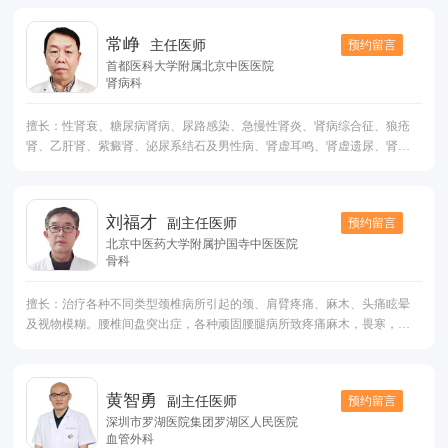
门螺旋杆菌感染性胃炎、肠炎、腹泻、口腔溃疡; 小儿霰粒肿、腮腺炎、淋
巴结炎、遗尿、过敏性紫癜、肾炎、贫血、过敏性皮炎、湿疹等。
常峥
预约留言
主任医师
首都医科大学附属北京中医医院
肾病科
擅长：性肾衰、糖尿病肾病、尿路感染、急慢性肾炎、肾病综合征、狼疮
肾、乙肝肾、紫癜肾、泌尿系结石及男性病、肾虚耳鸣、肾虚遗尿、肾虚
腰痛、水肿、失眠、关节痛、头痛眩晕等内科疾患，尤其对慢性肾衰中西
医结合治疗有独到见解，临床疗效显着。
刘福才
预约留言
副主任医师
北京中医药大学附属护国寺中医医院
骨科
擅长：治疗各种不同类型颈椎病所引起的颈、肩臂疼痛、麻木、头痛眩晕
及视物模糊。腰椎间盘突出症，各种顽固腰腿病所致疼痛麻木，畏寒，活
动受限。老年膝关节病所致运动性疼痛。足踝关节，手部疾病等。临床取
得良好的疗效，获得患者的认同。
黄智勇
预约留言
副主任医师
深圳市罗湖医院集团罗湖区人民医院
血管外科