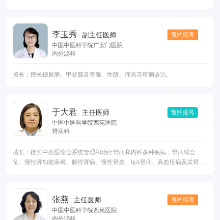
常 功能性低血压 功能性高血压 过度换气综合征 功能性甲亢 功能性甲减 功
能性低血糖 功能性震颤 功能性肌无力 功能性抽搐 功能性步态障碍 功能性
肌张力障碍 心因性癫痫 心因性发热 功能性视力障碍 功能性感觉障碍 功能
李玉秀
预约留言
副主任医师
性头晕头痛 功能性尿频 功能性尿急 功能性遗尿 过度换气综合征 功能性呼
中国中医科学院广安门医院
吸困难 功能性咳嗽 神经性皮炎 心因性瘙痒 功能性皮肤疼痛 拔毛癖 撕皮症
内分泌科
功能性皮疹 心因性疼痛 功能性尿潴留 慢性疲劳综合征 躯体症状障碍、疾
病焦虑症 转换障碍 拒绝上学 身体形式疼痛障碍 创伤后应激障碍 功能性抽
擅长：擅长糖尿病、甲状腺及旁腺、性腺、痛风等疾病诊治。
动障碍 急性应激障碍 情绪障碍 焦虑症 抑郁症 强迫症 神经发育障碍（孤独
症谱系障碍、注意缺陷多动障碍、抽动障碍）伴发的躯体症状 癫痫伴发的
精神心理问题 矮小/早熟/肥胖伴发的精神心理问题 肿瘤伴发的精神心理问
题 糖尿病/高血压伴发的精神心理问题 睡眠障碍 性心理障碍 性腺发育异常
于大君
预约挂号
主任医师
伴发的精神心理问题 各类慢性病伴发的精神心理问题 其他各类精神心理疾
中国中医科学院西苑医院
病伴发的躯体化症状
肾病科
擅长：擅长中西医综合系统管理和治疗肾病和内科多种疾病，肾病综合
征、慢性肾功能衰竭、膜性肾病、慢性肾炎、IgA肾病、高血压病及其肾损
害、代谢综合征及其肾损害、老年疾病肾损害、各种全身和局部水肿、血
尿、紫癜性肾炎、尿路感染、血液透析并发症等。
张燕
预约留言
主任医师
中国中医科学院西苑医院
内分泌科