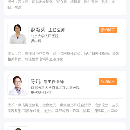
擅长：高血压、动脉粥样硬化、冠心病、糖尿病、慢性胃炎、贫血、失
周美容：精细重睑术、内眦开大术、隆鼻等；
眠、焦虑
赵新菊
预约留言
主任医师
北京大学人民医院
肾内科
擅长：急、慢性肾小球肾炎，肾小管间质性肾炎、IgG4相关性疾病、妊娠
相关肾病、急慢性肾衰竭和血液净化
陈琨
预约留言
副主任医师
首都医科大学附属北京儿童医院
烧伤整形外科
擅长：瘢痕再生修复，疤痕激光，瘢痕整形和综合治疗，疤痕疙瘩，皮肤
美容整形(面部年轻化，激光)。耳部畸形：附耳，隐耳，招风耳，小耳畸形
等手术。体表肿物：黑痣，色素痣(胎记)，囊肿，钙化上皮瘤等美容切除。
脂肪整形，小儿烧伤。