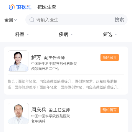
按医生查
搜索
全国
科室
疾病
筛选
解芳
预约留言
副主任医师
中国医学科学院整形外科医院
颅颌面外科二中心
擅长：面部年轻化、内窥镜微创筋膜提升、微创除皱术、超精细脂肪抽
吸、面部轮廓整形 1.面部年轻化：面部微创除皱，内窥镜微创筋膜提升,小
切口深平面提升，眉上提，上睑松弛矫正，眼袋祛除，双下巴吸脂，颈部
紧致。肉毒素注射治疗各种动力性皱纹（眉间纹、鱼尾纹、额纹、鼻背
纹、法令纹、口周皱纹），透明质酸面部注射充填； 2.超精细吸脂及脂肪
周庆兵
预约留言
副主任医师
填充：面部吸脂及脂肪填充，体型雕塑吸脂 ，假体隆胸、脂肪注射隆胸；
中国中医科学院西苑医院
3.面部轮廓手术：磨骨瘦脸术（下颌角去除，颧骨降低），假体隆颏，颏前
老年病科
移，面吸（下颌缘轮廓清晰化），肉毒素瘦脸，取颊脂垫，上颌前突（龅
牙）、下颌前突（大长下巴）、偏颌畸形(脸歪)、小颌畸形(小下巴)； 4.眶