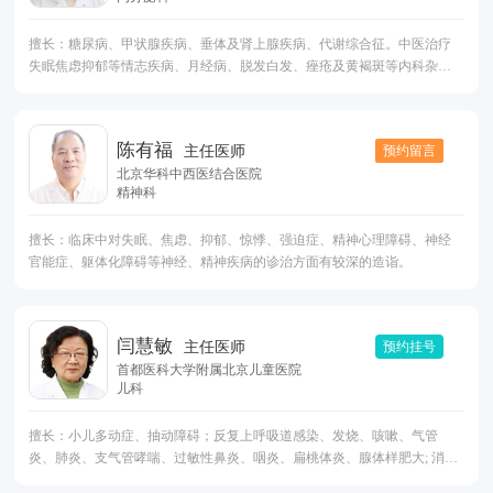
擅长：糖尿病、甲状腺疾病、垂体及肾上腺疾病、代谢综合征。中医治疗
失眠焦虑抑郁等情志疾病、月经病、脱发白发、痤疮及黄褐斑等内科杂
病，经验丰富且效佳。针对肥胖型糖尿病的逆转、针对肥胖引发的各种问
题以及儿童肥胖均有成熟的解决方案，针对减肥过程中的复重和反弹有较
好的应对策略。
陈有福
预约留言
主任医师
北京华科中西医结合医院
精神科
擅长：临床中对失眠、焦虑、抑郁、惊悸、强迫症、精神心理障碍、神经
官能症、躯体化障碍等神经、精神疾病的诊治方面有较深的造诣。
闫慧敏
预约挂号
主任医师
首都医科大学附属北京儿童医院
儿科
擅长：小儿多动症、抽动障碍；反复上呼吸道感染、发烧、咳嗽、气管
炎、肺炎、支气管哮喘、过敏性鼻炎、咽炎、扁桃体炎、腺体样肥大; 消化
不良、便秘、厌食、呕吐、腹痛、胃炎、消化性溃疡、胃食管反流症、幽