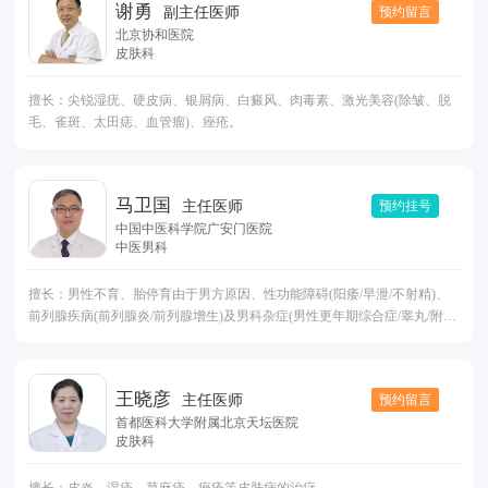
谢勇
预约留言
副主任医师
北京协和医院
皮肤科
擅长：尖锐湿疣、硬皮病、银屑病、白癜风、肉毒素、激光美容(除皱、脱
毛、雀斑、太田痣、血管瘤)、痤疮。
马卫国
预约挂号
主任医师
中国中医科学院广安门医院
中医男科
擅长：男性不育、胎停育由于男方原因、性功能障碍(阳痿/早泄/不射精)、
前列腺疾病(前列腺炎/前列腺增生)及男科杂症(男性更年期综合症/睾丸/附睾
疾病)。
王晓彦
预约留言
主任医师
首都医科大学附属北京天坛医院
皮肤科