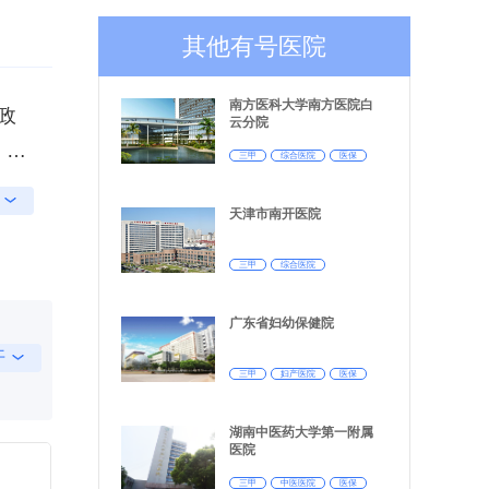
其他有号医院
南方医科大学南方医院白
政
云分院
、朱
三甲
综合医院
医保
57
天津市南开医院
亲自
高级
、保
医院
三甲
综合医院
保
广东省妇幼保健院
作为
外肝
开
健任
业特
三甲
妇产医院
医保
系
湖南中医药大学第一附属
科、
三个
医院
制
三甲
中医医院
医保