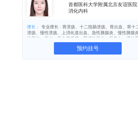
首都医科大学附属北京友谊医院
所、北京热带医学研究所、北京市中西医结合
度改革。为落实非首都功能疏解工作，2016
听力重建
消化性溃疡
胃食管
消化内科
病变、热带病防治研究、肝硬化转化医学、
市政府和平谷区卫计委、通州区卫计委的委托
腰椎间盘突出
胃癌
消化道出
多年来，医院通过不断加强人才工作和学科
疱疹性咽峡炎
扁桃体炎
哮喘
管”为模式进行管理。2016年4月和2017
擅长：
专业擅长 : 胃溃疡、十二指肠溃疡、胃出血、胃十
改善，获得感不断增强。医院曾先后两次被授
溃疡、慢性溃疡、上消化道出血、急性胰腺炎、慢性胰腺
肠易激综合征
肠炎
便秘
牌。2017年4月8日，医院启动“医药分开
范职工之家、首都劳动奖章等荣誉，多次被
性胃炎、胃炎、胃食管反流、萎缩性胃炎、胃息肉、慢性
乳腺结节
甲状腺癌
肝血管瘤
胃炎、糜烂性胃炎
患者就医感受相结合”。
预约挂号
建院65年来，医院得到了各级领导的支持鼓
胆囊炎
胆结石
胃溃疡
托。在“仁爱博精”的院训精神指引下，医院
心绞痛
慢性支气管炎
类风湿
福，医院发展和政府放心。未来，医院将以
系统性红斑狼疮
干燥综合征
目、传统特色学科、有发展潜能的优势学科
慢性胃炎
急性胃炎
消化不良
家医学中心，形成职工共同追求的友谊梦，
胆囊结石
胆管结石
胆管癌
结肠炎
胆总管结石
慢性胰腺
贲门失弛缓症
非萎缩性胃炎
克罗恩病
淋巴瘤
胃肠炎
药物性肝炎
肝硬化
泌尿系肿
肾肿瘤
输尿管癌
输尿管肿瘤