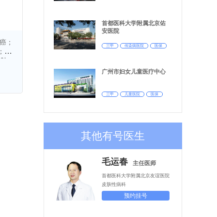
前
京
首都医科大学附属北京佑
持续
安医院
挂
癌；
国模
三甲
传染病医院
医保
；3、
善
腺肿
菌感
广州市妇女儿童医疗中心
盈嘱
行精准
系统
幸
三甲
儿童医院
医保
镜下引
项
为国
其他有号医生
毛运春
主任医师
首都医科大学附属北京友谊医院
皮肤性病科
预约挂号