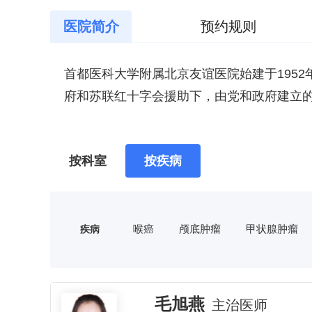
医院简介
预约规则
首都医科大学附属北京友谊医院始建于195
府和苏联红十字会援助下，由党和政府建立
德等老一辈革命家为医院亲笔题词。毛泽东主席
年3月，苏联政府将医院正式移交我国政府，
医院占地面积9.4万余平方米，建筑面积19.
按科室
按疾病
为医院命名为“北京友谊医院”。目前，首都
专业技术人员389人，国家级和北京市级专
健“五位一体”的北京市属三级甲等综合医院
开放床位1500张，日均门诊量10000人次
险A类定点医疗机构，全市患者均可来院参
医院综合优势明显，专业特色突出，共有临床
喉癌
颅底肿瘤
甲状腺肿瘤
疾病
北京市干部保健基地，医院还承担着北京市及
移植，泌尿系统疾病诊治和肾移植，肾内血
淋病
痤疮
黄褐斑
湿疹
务。
色。2014年10月，医院被国家科技部、
皮炎
脱发
老年斑
疣
统疾病临床医学研究中心依托单位。消化内科
2012年7月1日，北京友谊医院作为全国和
食管癌
高血压
冠心病
毛旭燕
检验科、病理科、老年医学等临床医学专业获
主治医师
机制”的改革试点，即：管办分开、医药分开
眩晕症
面瘫
突发性耳聋