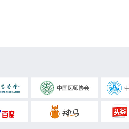
泌尿系统结石
肾盂癌
睾丸肿瘤
输尿管梗阻
管损伤
尿失禁
肾功能衰竭
肾细胞癌
嗜铬细胞瘤
库欣综合征
勃起功能障碍
肿
膀胱结石
肾功能不全
尿毒症
阳痿
前列腺炎
包皮过长
包茎
肠癌
胆道梗阻
肝病
老年病
糖尿病
十二指肠溃疡
胃肿瘤
肠道肿瘤
急性阑尾炎
道菌群失调症
食道炎
食道癌
急性肠炎
结肠息肉
胃肠间质瘤
胃出血
糜烂性胃炎
直肠息肉
肠息肉
贲门癌
炎
食管肿瘤
胃肠功能紊乱
胆管炎
更年期综合症
肾上腺疾病
肾病
肾盂肾炎
附睾炎
睾丸炎
尿道癌
体表肿瘤
软组织肿瘤
肥胖症
感冒
腔感染
心内膜炎
狂犬病
艾滋病
登革热
面部年轻化
牛皮癣
眼袋
上睑下垂