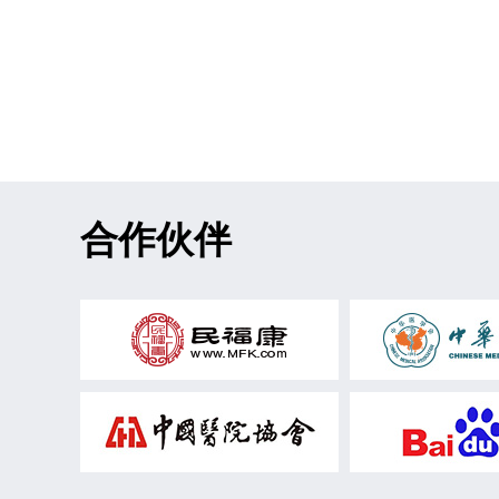
尿路感染
肾积水
肾结石
输尿管结石
输尿管狭窄
输尿
腹膜后肿瘤
原发性醛固酮增多症
精索静脉曲张
肾盂肿瘤
肾囊
肾病综合征
尿道结石
早泄
龟头炎
鞘膜积液
脂肪肝
食管静脉曲张
急性胰腺炎
胃
合作伙伴
静脉曲张
神经内分泌肿瘤
肠
肠结核
肠胃炎
结直肠肿瘤
上消化道出血
慢性萎缩性胃炎
慢性非萎缩性胃炎
胆汁反流性胃
男性不育
肾移植
性功能障碍
泌尿系统结核
膀胱炎
尿道炎
肾结核
病理诊断
乳腺肿瘤
新型冠状病毒感染
肝脓肿
腹
支原体感染
高脂血症
垂体瘤