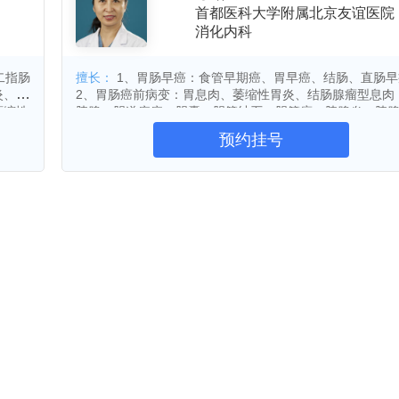
首都医科大学附属北京友谊医院
研究所和北京市卫生局泌尿外科研究所;拥有消化疾病癌
年12月28日，北京友谊医院顺义院区举行奠基仪式。受北
反流
小儿肺炎
小儿支气管炎
颈椎病
消化内科
移植耐受与器官保护等四个北京市重点实验室。
，北京友谊医院对平谷区医院和通州新华医院以“区办市
血
炎症性肠病
肺炎
咽炎
喉炎
建设，优化就诊流程，提升医疗服务，使患者的就医体验
支气管炎
缺铁性贫血
功能性消化不良
年7月，北京友谊医院平谷医院和北京友谊医院新华医院先后
二指肠
擅长：
1、胃肠早癌：食管早期癌、胃早癌、结肠、直肠早
予全国先进基层党组织，曾获全国“三八”红旗集体、全
炎、慢
2、胃肠癌前病变：胃息肉、萎缩性胃炎、结肠腺瘤型息肉
胃炎
花粉症
皮肤过敏
甲状腺结节
”综合改革，坚持“医疗改革与提升医疗技术质量相结合，与改
授予首都文明单位标兵等光荣称号。
萎缩性
胰腺、胆道疾病：胆囊、胆管结石、胆管癌、胰腺炎、胰
下肢静脉曲张
脑血管病
腮腺肿瘤
黄疸
瘤；4、其他消化系统疾病：食管炎、胃炎、胃幽门螺旋杆
预约挂号
励与悉心指导，也牢记着党中央和老百姓的殷切希望与盈
染、结肠炎等 特色：1、应用消化内镜技术对上述疾病进
十二指肠溃疡
腹痛
腹泻
急性心肌梗死
诊断及治疗；2、应用ERCP微创介入技术诊治胰腺、胆道
始终坚持“全心全意为患者服务”，努力实现患者信任，职工
性关节炎
痛风
骨关节炎
强直性脊柱炎
疾病，如胆总管结石内镜下取石术、胆管良恶性狭窄的内
国家消化学科群为战略学科，整合现有国家临床重点专科
流术，慢性胰腺炎的支架植入术等
硬皮病
幽门螺杆菌感染
反流性食管炎
，发挥医院综合实力，创新驱动发展，努力把医院建设成
结肠癌
直肠癌
胃息肉
萎缩性胃炎
为首都医药卫生事业的发展做出新的更大的贡献。
胰腺炎
胰腺肿瘤
食管炎
胃幽门螺杆菌
炎
非糜烂性胃食管反流病
食管胃底静脉曲张
功能性胃肠病
胰腺损伤
溃疡性结肠炎
食管溃疡
病毒性肝炎
急性胃肠炎
瘤
肾癌
前列腺癌
膀胱癌
肾上腺肿瘤
膀胱肿瘤
前列腺增生
前列腺肿瘤