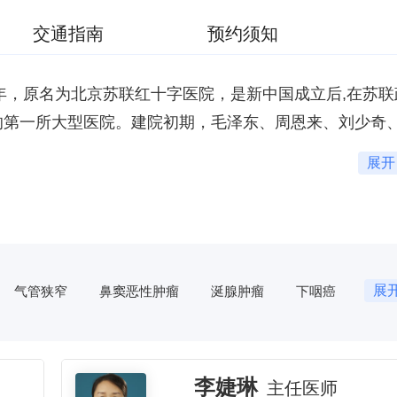
交通指南
预约须知
2年，原名为北京苏联红十字医院，是新中国成立后,在苏联
的第一所大型医院。建院初期，毛泽东、周恩来、刘少奇
特别题词“减少人民的疾病，提高人民的健康水平”。19
展开
周恩来总理亲自来院参加了移交仪式。1970年，周总理
4万平方米，现有职工3200余人，其中研究生导师112人，
医科大学附属北京友谊医院是集医疗、教学、科研、预防
业委员会主委、副主委及核心期刊主编、副主编共64人。
，也是首都医科大学第二临床医学院。
，年均出院5.3万人次。北京友谊医院是首批北京市基本医疗
保就医，并能够为外宾和来自全国各地的患者提供服务。
医技科室54个。消化胃肠、食管、肝胆胰疾病诊治，普
展
气管狭窄
鼻窦恶性肿瘤
涎腺肿瘤
下咽癌
中央司局级以上8000多名医照人员、保健对象的医疗保
液净化，热带病和寄生虫诊治以及中西医结合是医院的专
银屑病
白癜风
尖锐湿疣
梅毒
性病
国家卫生计生委和中央军委后勤保障部卫生局认定为国家消化
皮肤病
微整形
痔疮
肛瘘
肺癌
、临床护理、地方病(热带医学)、普通外科、重症医学
北京市医药卫生改革综合试点单位，率先实现“两个分开、
心衰
心脏瓣膜性疾病
耳石症
梅尼埃病
李婕琳
批国家临床重点专科项目;医院设有北京市临床医学研究
主任医师
，法人治理机制改革、政府财政补偿机制改革和医保付费
耳聋
耳鸣
中耳炎
分泌性中耳炎