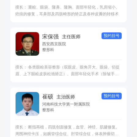
擅长： 重睑、眼袋、隆鼻、隆胸、面部年轻化，乳房缩小、
疤痕的修复，耳鼻部及四肢畸形的矫正及各种皮瓣的转移术
预约挂号
宋保强
主任医师
西安西京医院
整形科
擅长： 各类眼睑美容整形（双眼皮、眼角开大、眼袋、切提
眉、上下眼睑皮肤松弛矫正）、面部年轻化手术（除皱手
术、面部充填、面部微整形）、鼻整形、脂肪抽吸、瘢痕修
复、会阴美容、手足畸形矫正（并指、多指、拇外翻畸形
等）、各种复杂皮肤软组织创伤修复、阴茎、乳房、鼻再造
预约挂号
崔硕
主治医师
等。
河南科技大学第一附属医院
整形科
擅长： 断指再植，四肢创面修复，血管、神经、肌腱修复。
周围神经卡压，如腕管综合征、肘管综合征，体表肿瘤切除