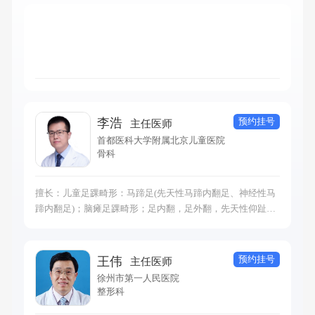
预约挂号
李浩
主任医师
首都医科大学附属北京儿童医院
骨科
擅长：儿童足踝畸形：马蹄足(先天性马蹄内翻足、神经性马
蹄内翻足)；脑瘫足踝畸形；足内翻，足外翻，先天性仰趾外
翻足、先天性垂直距骨(摇椅足)，先天性斜形距骨；先天性关
节挛缩、跖骨内收，高弓足畸形、扁平足、蛇形足、跗骨融
合、卷曲趾、槌状趾、锤状趾、爪形趾、拇外翻、多趾、并
预约挂号
王伟
主任医师
趾、裂足、副舟骨、先天性第五趾骑跨。
徐州市第一人民医院
整形科