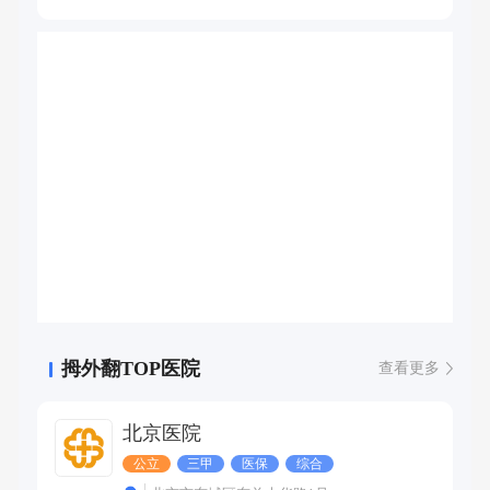
技术等，四肢功能重建技术，如手部伸指、屈指功能重建
等，手足畸形整形。双眼皮、眼袋手术，肉毒素注射。各种
体表肿瘤、痣的切除，瘢痕内药物注射，瘢痕切除修复，外
伤美容缝合修复。为血液透析患者提供动静脉造瘘。
拇外翻TOP医院
查看更多
北京医院
公立
三甲
医保
综合