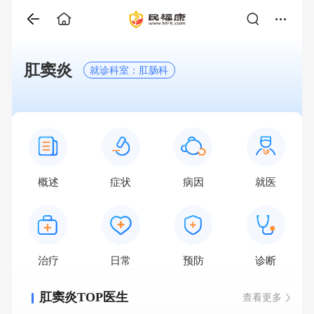
肛窦炎
就诊科室：肛肠科
概述
症状
病因
就医
治疗
日常
预防
诊断
肛窦炎TOP医生
查看更多