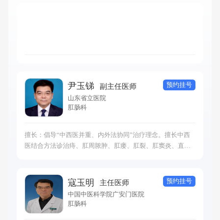
预约挂号
尹玉锑
副主任医师
山东省立医院
肛肠科
擅长：倡导“中西医并重、内外法协同”治疗理念。擅长中西
医结合方法诊治痔、肛周脓肿、肛瘘、肛裂、肛窦炎、直肠
息肉等肛肠科常见病、多发病。善于运用注射疗法、（选择
性)痔上黏膜吻合术（TST/PPH）、内痔套扎（RPH）外痔切
除术微创治疗各种痔病；对痔瘘术后创面促愈康复及中西医
预约挂号
寇玉明
主任医师
结合治疗各种类型顽固性便秘、肠易激综合征、炎症性肠病
中国中医科学院广安门医院
及盆底肌痉挛综合征等疑难杂病有独到的治疗经验。
肛肠科