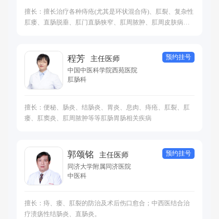
擅长：擅长治疗各种痔疮(尤其是环状混合痔)、肛裂、复杂性
肛瘘、直肠脱垂、肛门直肠狭窄、肛周脓肿、肛周皮肤病
（肛周湿疹）、肛窦炎（肛管炎）等肛肠常见病、疑难病，
对久治不愈的肛瘘、痔疮以及肛肠手术后遗症有非常丰富的
治疗经验。
预约挂号
程芳
主任医师
中国中医科学院西苑医院
肛肠科
擅长：便秘、肠炎、结肠炎、胃炎、息肉、痔疮、肛裂、肛
瘘、肛窦炎、肛周脓肿等等肛肠胃肠相关疾病
预约挂号
郭颂铭
主任医师
同济大学附属同济医院
中医科
擅长：痔、瘘、肛裂的防治及术后伤口愈合；中西医结合治
疗溃疡性结肠炎、直肠炎。