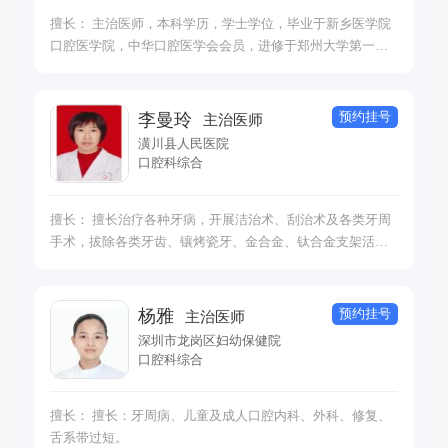
擅长： 主治医师，本科学历，学士学位，毕业于新乡医学院
口腔医学院，中华口腔医学会会员，进修于郑州大学第一附
属医院，河南省口腔医院，开封市口腔医院，南京市口腔医
院，江苏省苏北人民医院。从事口腔临床工作十余年，对口
腔牙体牙髓病，根尖周病，儿童牙病，牙齿修复，牙齿美容
预约挂号
李曼玲
主治医师
等方面有丰富的临床经验。。
潢川县人民医院
口腔科综合
擅长： 擅长治疗各种牙病，开展洁治术、刮治术及各类牙周
手术，拔除各类牙齿、镶烤瓷牙、金合金、钛合金支架活动
义齿、弹性义齿，摘除口腔各部位的肿肠。
预约挂号
杨雅
主治医师
深圳市龙岗区妇幼保健院
口腔科综合
擅长： 擅长：牙周病、儿童及成人口腔内科、外科、修复、
舌系带过短。