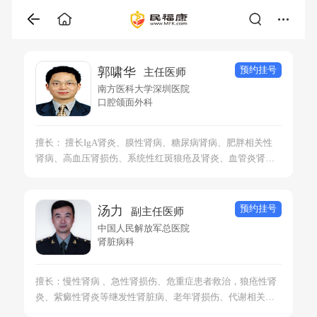
预约挂号
郭啸华
主任医师
南方医科大学深圳医院
口腔颌面外科
擅长： 擅长IgA肾炎、膜性肾病、糖尿病肾病、肥胖相关性
肾病、高血压肾损伤、系统性红斑狼疮及肾炎、血管炎肾损
伤、肾移植术后管理、高尿酸血症肾损伤，以及遗传性肾病
等各种蛋白尿和血尿的诊治。科研方向包括以改善组织缺血
和缺氧为目标的器官纤维化防治、肾脏病致病基因的鉴定和
预约挂号
汤力
副主任医师
免疫耐受。
中国人民解放军总医院
肾脏病科
擅长：慢性肾病 、急性肾损伤、危重症患者救治，狼疮性肾
炎、紫癜性肾炎等继发性肾脏病、老年肾损伤、代谢相关肾
脏病、复杂终末期肾脏病的临床诊治