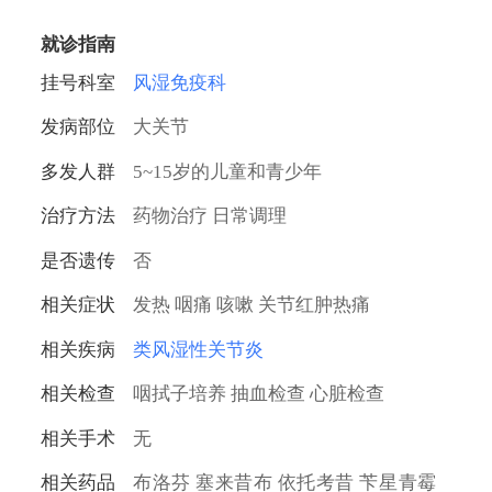
红肿、灼热、疼痛和压痛现象，疼痛呈游走性，
有时有渗出，但无化脓现象。风湿性关节炎以药
就诊指南
物治疗为主，经积极治疗后，大多数患者预后良
挂号科室
风湿免疫科
好，但是也容易反复发作。
发病部位
大关节
多发人群
5~15岁的儿童和青少年
治疗方法
药物治疗 日常调理
是否遗传
否
相关症状
发热 咽痛 咳嗽 关节红肿热痛
相关疾病
类风湿性关节炎
相关检查
咽拭子培养 抽血检查 心脏检查
相关手术
无
相关药品
布洛芬 塞来昔布 依托考昔 苄星青霉