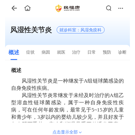
风湿性关节炎
就诊科室：风湿免疫科
概述
症状
病因
就医
治疗
日常
预防
诊断
概述
风湿性关节炎是一种继发于A组链球菌感染的
自身免疫性疾病。
风湿性关节炎常继发于未经及时治疗的A组乙
型溶血性链球菌感染，属于一种自身免疫性疾
病，可在任何年龄发病，最常见于5~15岁的儿童
和青少年，3岁以内的婴幼儿较少见，并且好发于
冬春阴雨季节，寒冷和潮湿是重要的诱发因素，
大多数患者膝、踝、肘、腕、肩等大关节会出现
点击显示全部