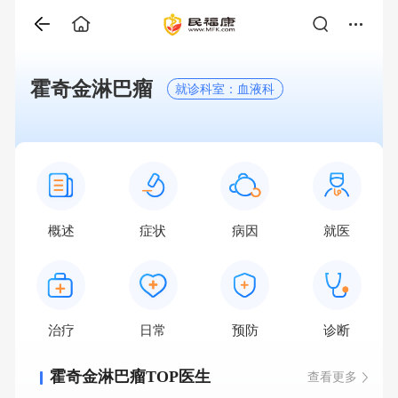
霍奇金淋巴瘤
就诊科室：血液科
概述
症状
病因
就医
治疗
日常
预防
诊断
霍奇金淋巴瘤TOP医生
查看更多