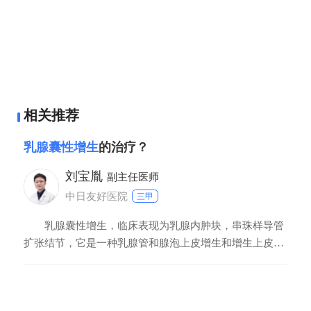
相关推荐
乳腺囊性增生
的治疗？
刘宝胤
副主任医师
中日友好医院
三甲
乳腺囊性增生，临床表现为乳腺内肿块，串珠样导管
扩张结节，它是一种乳腺管和腺泡上皮增生和增生上皮处
的乳腺管扩张，形成囊肿的一种病理性变化。临床特点为
乳痛，乳房内肿块，乳头溢液等，多见于40岁的中年女
性，青春期和绝经期少见，疼痛和月经周期关系不大，乳