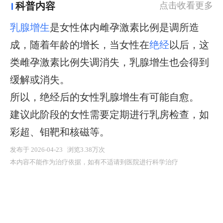
科普内容
点击收看更多
乳腺增生
是女性体内雌孕激素比例是调所造
成，随着年龄的增长，当女性在
绝经
以后，这
类雌孕激素比例失调消失，乳腺增生也会得到
缓解或消失。
所以，绝经后的女性乳腺增生有可能自愈。
建议此阶段的女性需要定期进行乳房检查，如
彩超、钼靶和核磁等。
发布于 2026-04-23 浏览3.38万次
本内容不能作为治疗依据，如有不适请到医院进行科学治疗