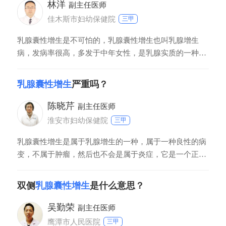
有没有些潜在的病变。
林洋
副主任医师
佳木斯市妇幼保健院
三甲
乳腺囊性增生是不可怕的，乳腺囊性增生也叫乳腺增生
病，发病率很高，多发于中年女性，是乳腺实质的一种良
性增生，其病理形态复杂，增生可发生于乳腺管周围，并
伴有大小不等的囊肿形成或腺管内表现为不同程度的乳头
乳腺囊性增生
严重吗？
状增生，伴乳管囊性扩张，也有发生于小叶实质，主要为
乳管及腺泡上皮的增生。
陈晓芹
副主任医师
淮安市妇幼保健院
三甲
乳腺囊性增生是属于乳腺增生的一种，属于一种良性的病
变，不属于肿瘤，然后也不会是属于炎症，它是一个正常
的生理反应。一般情况下是跟内分泌紊乱或者精神压力是
有比较大的关系的，正常情况下不会特别的严重。主要平
双侧
乳腺囊性增生
是什么意思？
时患者要保持一个比较好的心情，可以通过按摩的方法来
缓解疼痛。如果肿块比较大，建议要去医院遵照医嘱看是
吴勤荣
副主任医师
不是需要通过手术来切除它。
鹰潭市人民医院
三甲