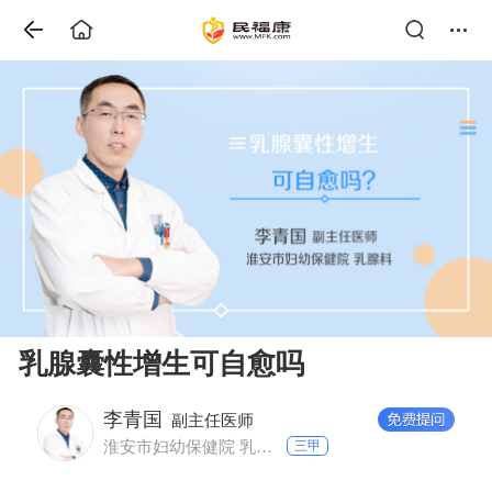
乳腺囊性增生可自愈吗
李青国
副主任医师
淮安市妇幼保健院 乳腺科
三甲