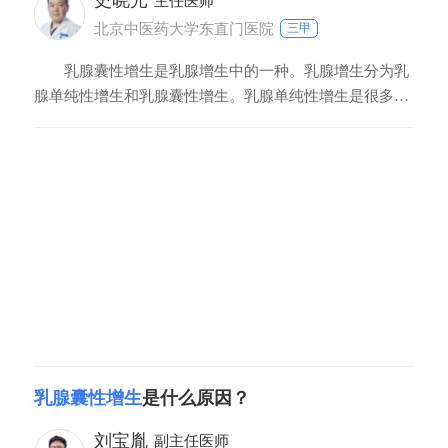
史晓光
主任医师
北京中医药大学东直门医院
三甲
乳腺囊性增生是乳腺增生中的一种。乳腺增生分为乳
腺单纯性增生和乳腺囊性增生。乳腺单纯性增生是很多见
的一种妇女的疾病，并且可以自愈。而乳腺囊性增生的区
别就在于：它的增生和不典型增生是共存的，因此它存在
恶变的可能性，应当被视为癌前病变。因此乳腺囊性增生
的治疗，不是重点在于吃什么药，而是首先要将它和乳腺
乳腺囊性增生
是什么原因？
刘宝胤
副主任医师