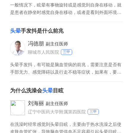
一般情况下，眩晕有事物旋转或是感觉到自身在移动，就
是患者在静坐时感觉自身在移动，或者是看到外面环境围
着自己转动、晃动。另外，还有一类是患者坐在凳上静止
不动时，感到自身就像坐船一样在晃动，这些都类似于旋
头晕
手发抖是什么前兆
转?。头晕一般是头昏脑涨感觉，没有自身移动感觉。所
以在临床上区分眩晕和头晕，主要方式就是患者自身感
冯德朋
副主任医师
觉。
聊城市人民医院
三甲
头晕手发抖，有可能是脑血管病的前兆，需要注意是否有
手部无力、感觉障碍以及行走不稳等症状，如果有，要及
时去医院就诊，可以做头颅核磁或者CT检查，来明确是否
有脑干梗塞或者是出血的情况。另外，间接性的头晕、手
为什么洗澡会
头晕
目眩
发抖，还有可能是帕金森病或者是帕金森综合症的前兆，
此类患者有可能会慢慢出现步态异常、小便失禁等症状。
刘海丽
副主任医师
辽宁中医药大学附属第四医院
三甲
在洗澡时经常感觉到头晕目眩，主要由于热水洗澡之后使
皮肤血管扩张，导致脑血管供血不足容易引起头晕目眩的