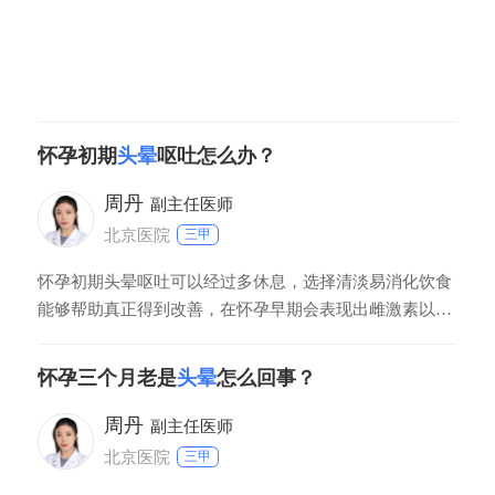
怀孕初期
头晕
呕吐怎么办？
周丹
副主任医师
北京医院
三甲
怀孕初期头晕呕吐可以经过多休息，选择清淡易消化饮食
能够帮助真正得到改善，在怀孕早期会表现出雌激素以及
孕激素不断升高，因此会造成头疼头晕以及恶心呕吐等早
孕反应。如果呕吐症状比较严重时，还可以经过静脉注射
怀孕三个月老是
头晕
怎么回事？
营养药物进行治疗。在怀孕前三个月可以口服叶酸，能够
预防胎儿表现出神经畸形，需要多休息，防止太过劳累。
周丹
副主任医师
北京医院
三甲