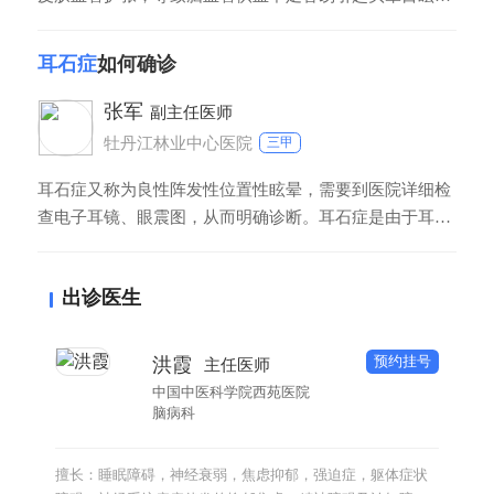
症状，还有可能由于在洗澡的过程中消耗大量能量，会引
起低血糖导致头晕目眩，在洗澡之前适当进食食物能够起
耳石症
如何确诊
到预防作用。如果浴室封闭性比较好会导致室内缺氧，洗
澡时间过长会引起大脑缺氧也容易引起头晕目眩症状，在
张军
副主任医师
半个小时之内都能够得到缓解。
牡丹江林业中心医院
三甲
耳石症又称为良性阵发性位置性眩晕，需要到医院详细检
查电子耳镜、眼震图，从而明确诊断。耳石症是由于耳石
在半规管中左右滑动所引起的症状，会导致患者反复出现
头晕、恶心、呕吐。头晕与体位变化有直接关系，在治疗
出诊医生
上则需要进行耳石激发以及复位治疗，同时在复位后还需
要调整好身体素质，避免剧烈运动，保证好休息，才可以
避免反复发作。
预约挂号
洪霞
主任医师
中国中医科学院西苑医院
脑病科
擅长：睡眠障碍，神经衰弱，焦虑抑郁，强迫症，躯体症状