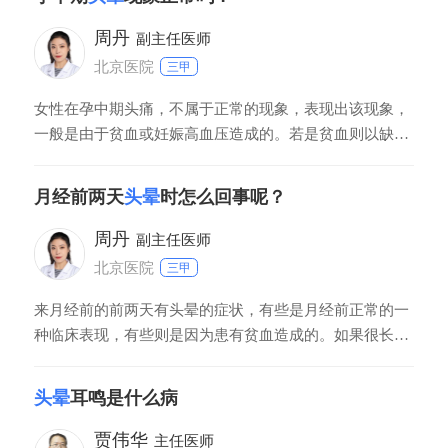
用过于紧张，平时保持规律作息，饮食需营养均衡，多吃
水果蔬菜，注意休息。
周丹
副主任医师
北京医院
三甲
女性在孕中期头痛，不属于正常的现象，表现出该现象，
一般是由于贫血或妊娠高血压造成的。若是贫血则以缺铁
性贫血多见，和铁元素的摄入不足造成红细胞生成障碍有
关。此时需要及时去医院的妇产科检查血压以及血常规
月经前两天
头晕
时怎么回事呢？
等。当确诊为缺铁性贫血后，及时补充铁元素，多吃富含
铁质的食物，例如猪肝等动物的内脏；若是因为高血压导
周丹
副主任医师
致
北京医院
三甲
来月经前的前两天有头晕的症状，有些是月经前正常的一
种临床表现，有些则是因为患有贫血造成的。如果很长一
段时间都一个月来两次月经，并且来月经后血量比较多，
那么在月经前表现出的头晕症状，最大可能性是发生了失
头晕
耳鸣是什么病
血性贫血。需要化验血液常规检查才能确定。如果血常规
检查血红蛋白的浓度明显降低，确诊是缺铁性贫血，就要
贾伟华
主任医师