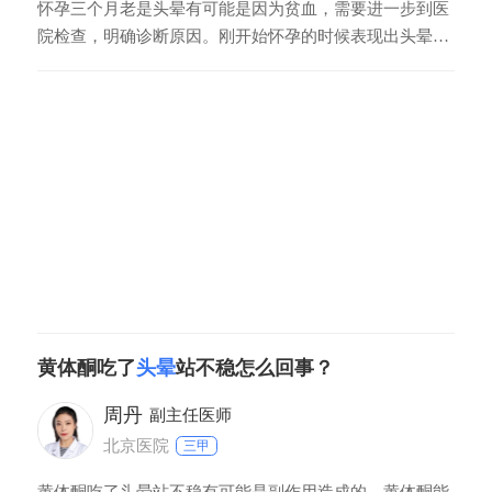
怀孕三个月老是头晕有可能是因为贫血，需要进一步到医
院检查，明确诊断原因。刚开始怀孕的时候表现出头晕是
睡是气虚的表现。平时应当多休息，多呼吸新鲜空气，吃
点补气养血的食物。比如大枣红糖，如果症状没有改善，
需要去医院妇科做个检查。夏天的话还要注意防暑，多吃
一些含铁元素的食物，比如猪肝，豆类和新鲜蔬菜。
黄体酮吃了
头晕
站不稳怎么回事？
周丹
副主任医师
北京医院
三甲
黄体酮吃了头晕站不稳有可能是副作用造成的，黄体酮能