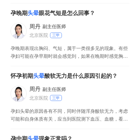
么原因造成的。可以去医院检查下，确定病因后采取治疗
方案。惊奇的话注意保暖，防止着凉，适当的做些锻炼，
孕晚期
头晕
眼花气短是怎么回事？
合理饮食，吃些清淡的食物，忌生冷、辛辣刺激性食物，
注意个人卫生。经期头晕恶心浑身无力咋回事？
周丹
副主任医师
北京医院
三甲
孕晚期表现出胸闷、气短，属于一类很多见的现象。有些
孕妇可能在孕早期时就会感觉到，如果在晚期时感觉胸闷
气短，是由于增大的子宫对膈肌产生压力，因此才会表现
出气短的现象，尤其是如果胎儿胎位比较高，或者双胎及
怀孕初期
头晕
酸软无力是什么原因引起的？
多胎的孕妇。这时孕妇可以保持上身挺直，肩向后展开，
让肺部尽量扩张。
周丹
副主任医师
北京医院
三甲
孕妇头晕的原因各有不同，同时伴随浑身酸软无力，考虑
可能和自身体质有关，应当到医院测下血压、血糖，看是
否正常。身体表现出头晕，酸软无力，也可能和的作息时
间、饮食、情绪等有关。头晕是孕妇经常初现的症状，不
孕中期
头晕
现象正常吗？