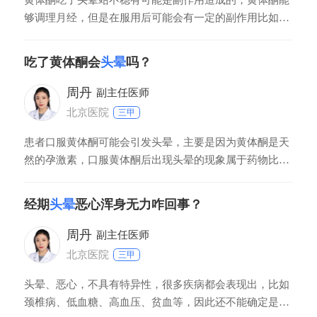
够调理月经，但是在服用后可能会有一定的副作用比如恶
心，头晕，头痛等。在服用黄体酮的时候最好可以再吃，
过饭后的半小时再服用，是不能空腹服用的，空腹服用就
吃了黄体酮会
头晕
吗？
会造成血糖变低，表现出头晕的症状。
周丹
副主任医师
北京医院
三甲
患者口服黄体酮可能会引发头晕，主要是因为黄体酮是天
然的孕激素，口服黄体酮后出现头晕的现象属于药物比较
常见的副作用；也有部分患者服用黄体酮后会出现恶心，
眩晕等副反应，症状严重者可能会导致无法正常开车或者
经期
头晕
恶心浑身无力咋回事？
是无法正常进行高空作业。如果患者服用黄体酮后副作用
不是特别明显，可以适当调整用药时间，比如晚上睡觉前
周丹
副主任医师
北京医院
三甲
头晕、恶心，不具有特异性，很多疾病都会表现出，比如
颈椎病、低血糖、高血压、贫血等，因此还不能确定是什