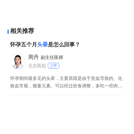
相关推荐
怀孕五个月
头晕
是怎么回事？
周丹
副主任医师
北京医院
三甲
怀孕期间最多见的头晕，主要原因是由于贫血导致的。化
验血常规，微量元素。可以经过饮食调整，多吃一些肉
类，蛋类，鱼类，虾皮儿，菠菜。严重的可以口服硫酸亚
铁口服液，和驴胶补血颗粒。一个头晕的原因有可能是，
血压升高易导致妊娠高血压综合征，测量血压，如果血压
高，及时到正规医院进行调整，服降压药，不然对胎儿会
导