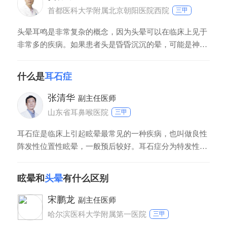
首都医科大学附属北京朝阳医院西院
三甲
头晕耳鸣是非常复杂的概念，因为头晕可以在临床上见于
非常多的疾病。如果患者头是昏昏沉沉的晕，可能是神经
衰弱、植物神经功能紊乱、贫血、心功能不全引起。如果
患者是突发天旋地转的晕，则考虑是耳石症、美尼尔病。
什么是
耳石症
建议患者及时去医院就诊，根据病因进行治疗，以免耽误
病情。
张清华
副主任医师
山东省耳鼻喉医院
三甲
耳石症是临床上引起眩晕最常见的一种疾病，也叫做良性
阵发性位置性眩晕，一般预后较好。耳石症分为特发性和
继发性两种，对于继发性的耳石症常见于梅尼埃病、突
聋、病毒性迷路炎等。如果确诊为耳石症，主要以手法复
眩晕和
头晕
有什么区别
位治疗为主，复位的方法有很多种，需要结合患者的自身
情况来进行选择。
宋鹏龙
副主任医师
哈尔滨医科大学附属第一医院
三甲