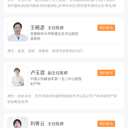
擅长：男性不育、胎停育由于男方原因、性功能障碍(阳痿/早泄/不射精)、
前列腺疾病(前列腺炎/前列腺增生)及男科杂症(男性更年期综合症/睾丸/附睾
疾病)。
王晓彦
预约留言
主任医师
首都医科大学附属北京天坛医院
皮肤科
擅长：皮炎、湿疹、荨麻疹、痤疮等皮肤病的治疗。
卢玉霞
预约留言
副主任医师
中国人民解放军第一五二中心医院
妇产科
擅长：妇科炎症、宫外孕及妇科腹腔镜微创手术以及正常产科和病理产科
的诊断及处理。
刘青云
预约留言
主任医师