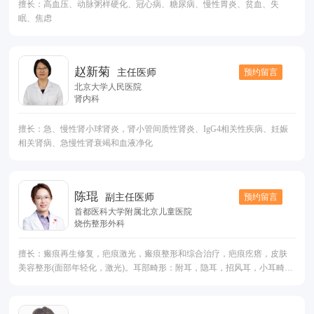
擅长：高血压、动脉粥样硬化、冠心病、糖尿病、慢性胃炎、贫血、失
周美容：精细重睑术、内眦开大术、隆鼻等；
眠、焦虑
赵新菊
预约留言
主任医师
北京大学人民医院
肾内科
擅长：急、慢性肾小球肾炎，肾小管间质性肾炎、IgG4相关性疾病、妊娠
相关肾病、急慢性肾衰竭和血液净化
陈琨
预约留言
副主任医师
首都医科大学附属北京儿童医院
烧伤整形外科
擅长：瘢痕再生修复，疤痕激光，瘢痕整形和综合治疗，疤痕疙瘩，皮肤
美容整形(面部年轻化，激光)。耳部畸形：附耳，隐耳，招风耳，小耳畸形
等手术。体表肿物：黑痣，色素痣(胎记)，囊肿，钙化上皮瘤等美容切除。
脂肪整形，小儿烧伤。