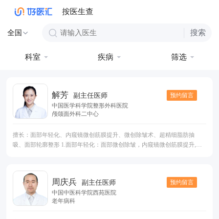
按医生查
搜索
全国
科室
疾病
筛选
解芳
预约留言
副主任医师
中国医学科学院整形外科医院
颅颌面外科二中心
擅长：面部年轻化、内窥镜微创筋膜提升、微创除皱术、超精细脂肪抽
吸、面部轮廓整形 1.面部年轻化：面部微创除皱，内窥镜微创筋膜提升,小
切口深平面提升，眉上提，上睑松弛矫正，眼袋祛除，双下巴吸脂，颈部
紧致。肉毒素注射治疗各种动力性皱纹（眉间纹、鱼尾纹、额纹、鼻背
纹、法令纹、口周皱纹），透明质酸面部注射充填； 2.超精细吸脂及脂肪
周庆兵
预约留言
副主任医师
填充：面部吸脂及脂肪填充，体型雕塑吸脂 ，假体隆胸、脂肪注射隆胸；
中国中医科学院西苑医院
3.面部轮廓手术：磨骨瘦脸术（下颌角去除，颧骨降低），假体隆颏，颏前
老年病科
移，面吸（下颌缘轮廓清晰化），肉毒素瘦脸，取颊脂垫，上颌前突（龅
牙）、下颌前突（大长下巴）、偏颌畸形(脸歪)、小颌畸形(小下巴)； 4.眶