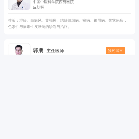
中国中医科学院西苑医院
皮肤科
擅长：湿疹、白癜风、黄褐斑、结缔组织病、癣病、银屑病、带状疱疹，
色素性与病毒性皮肤病的诊断与治疗。
郭朋
预约留言
主任医师
中国中医科学院西苑医院
肝病科
擅长：肝胆脾胃等消化系统疾病的中西医结合的诊断治疗。
张愚
预约留言
主任医师
首都医科大学附属北京佑安医院
泌尿外科
擅长：应用腹腔镜、输尿管镜、膀胱镜等微创技术，治疗肾上腺肿瘤、肾
肿瘤、输尿管肿瘤、膀胱肿瘤、泌尿系统结石等疾病，承担多家医院腹腔
镜技术指导工作，擅长微创腹腔镜前列腺癌根治术外，对前列腺癌的诊断