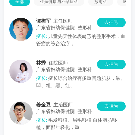
全部
生殖健康与不孕症科
放射科
医学
谭梅军
主任医师
去挂号
广东省妇幼保健院
整形科
擅长:
儿童先天性体表畸形的整形手术，血
管瘤的综合治疗，
林秀
住院医师
去挂号
广东省妇幼保健院
整形科
擅长:
擅长综合治疗有多重问题肌肤，皱、
凹、粗、黑、红、
姜金豆
主治医师
去挂号
广东省妇幼保健院
整形科
擅长:
毛发移植、眉毛移植 自体脂肪移
植，面部年轻化，重