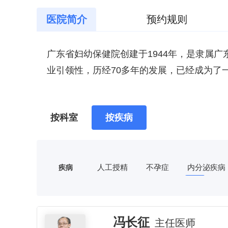
医院简介
预约规则
广东省妇幼保健院创建于1944年，是隶属
业引领性，历经70多年的发展，已经成为了
型三级甲等医院，2013年经上级主管部门
大学、暨南大学、广州医科大学等8所部、
医院有番禺、越秀2个院区及1个分支机构—广
按科室
按疾病
学医学院波士顿儿童医院建立了战略合作伙
编制床位1500张，开放床位1120张，硬
产前诊断技术师资和骨干培训中心、国家级
地、国家级住院医师规范化培训基地(含妇产
医院现有职工2097人，卫生技术人员占比90
人工授精
不孕症
内分泌疾病
疾病
验医学科、放射科、超声医学科、康复科、口
士生导师30人，博士生导师10人。任职国家
闭经
输卵管堵塞
性病
出生缺陷干预救助示范基地、卫生部人类辅
逐步形成了一支知识化、年轻化、专业化的高素
新生儿缺氧缺血性脑病
发育迟缓
专项技术培基地(中心)，通过国家药物临床试验
5.9万人次，住院手术2.68万例，分娩量1
近年来，医院接连荣获“全国卫生系统先进集体
脑瘫
周围神经损伤
惊厥
认证，获评全国人流后关爱(PAC)区域示范
冯长征
装备硬件设施、技术人才软件环境、高精尖
主任医师
康服务先进集体”、“全国妇幼卫生系统先进集
智力障碍
学习障碍
小儿哮喘