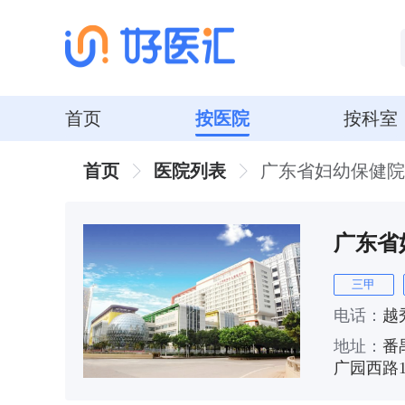
首页
按医院
按科室
首页
医院列表
广东省妇幼保健院
广东省
三甲
电话：
越秀
地址：
番
广园西路1