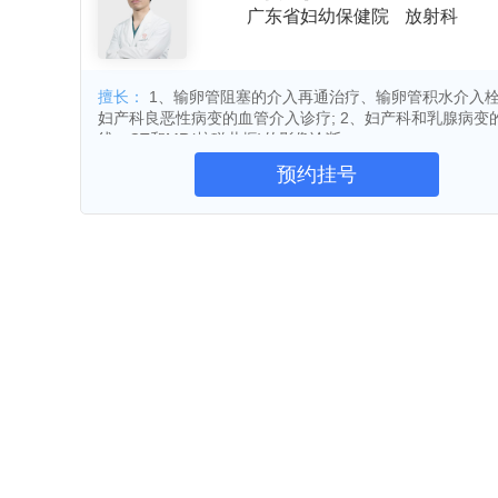
儿护理抢救中心、广东省地中海贫血诊断中
广东省妇幼保健院
放射科
医院、省级妇产医院。
康人文医院”、“全国平安医院”、“广东省文明
手足口病
哮喘
过敏
小
筛查与诊断质量控制中心、广东省出生缺陷
设先进集体”、“广东省妇幼卫生先进集体”、“
肾积水
疝
隐睾
疝气
救治中心、广东省儿童重症救治培训基地、
扁桃体炎
慢性化脓性中耳炎
人民群众满意单位”、“广东省爱护儿童先进集
擅长：
1、输卵管阻塞的介入再通治疗、输卵管积水介入
妇产科良恶性病变的血管介入诊疗; 2、妇产科和乳腺病变
地等10余个省级技术培训中心(基地)。医院目
妇科炎症
宫颈癌
子宫内膜癌
妇幼保健院综合实力前三名。
线、CT和MR(核磁共振)的影像诊断。
室1个，硕士、博士培养点各1个。作为全省
子宫肌瘤
子宫腺肌症
宫外孕
预约挂号
糖尿病
肥胖症
甲状腺结节
教育、培训、妇幼卫生信息、科研、教学任
直肠癌
便秘
肝癌
肝衰
肛瘘
乳腺结节
卵巢肿瘤
月经失调
盆腔炎
唇腭裂
腹股沟疝