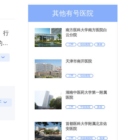
其他有号医院
南方医科大学南方医院白
、行
云分院
的大
三甲
综合医院
医保
中山
天津市南开医院
大
米，
国
三甲
综合医院
基
湖南中医药大学第一附属
检
，硕
医院
开
国
次，
三甲
中医医院
医保
级
量
目
首都医科大学附属北京佑
筑
幼健
安医院
生
儿童
度健
三甲
传染病医院
医保