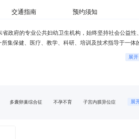
交通指南
预约须知
广东省政府的专业公共妇幼卫生机构，始终坚持社会公益性
一所集保健、医疗、教学、科研、培训及技术指导于一体
批准，增挂广东省妇产医院、广东省儿童医院牌子，目前是
展开
省属高校的教学医院、附属医院，并与美国排名第一的哈佛
东省脐血库。总占地面积109亩，建筑面积11.9万平方
伴关系。
件设施完善。设置专业学科24个，技术实力雄厚，目前拥有全
妇科内镜诊疗技术培训基地、国家级宫颈癌防控技术培训
科、儿科、医学遗传科、儿外科、麻醉科、临床病理科、
%以上。副高以上(含副高)职称330人，硕博士学历639人
展
多囊卵巢综合征
不孕不育
子宫内膜异位症
腔科11个专业基地)、国家级儿童早期发展示范基地、全
级、省级学术机构专业委员会主委、副主委职务180多人
输卵管积水
癫痫
自闭症
助生殖技术准入中心、卫生部母乳喂养培训基地等8个国家
质人力资源团队。2017年门急诊量262万人次，出院
重症肌无力
瘫痪
抽动症
多动症
机构(GCP)资格认定及国家辅助生殖技术PGD、AID项
.62万例。医院正积极适应发展新常态，紧抓发展机遇，从建
”、“全国维护妇女儿童权益先进集体”、“国家卫计委妇
面神经麻痹
脑炎
小儿脑瘫
臂丛神经损伤
医院。设立广东省新生儿ICU医疗质量控制中心、广东省新
核心技术研发等方面打造全国一流省级妇幼保健院、省级
体”、“全国改善医疗服务示范医院”、“健康中国总评榜年
过敏性湿疹
过敏性咳嗽
过敏性鼻炎