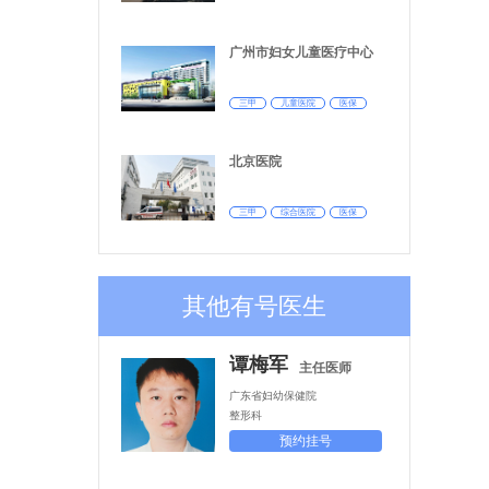
产前
风建
产妇
广州市妇女儿童医疗中心
东省
范基
省级
三甲
儿童医院
医保
实验
健康
北京医院
三甲
综合医院
医保
其他有号医生
谭梅军
主任医师
广东省妇幼保健院
整形科
预约挂号