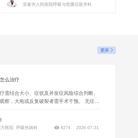
宜春市人民医院
呼吸与危重症医学科
怎么治疗
疗需结合大小、症状及并发症风险综合判断。
察，大疱或反复破裂者需手术干预。 无症状
12cm）：无需特殊治疗，每年定期胸部CT复
。避免剧烈运动、屏气或重体力劳动，减少破
师
或
东方医院
呼吸热病科
8274
2026-07-31