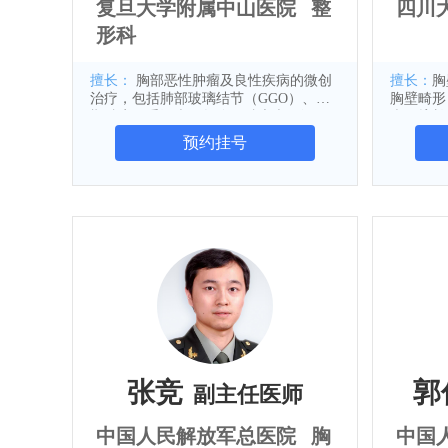
复旦大学附属中山医院
整
四川
形科
擅长：
胸部恶性肿瘤及良性疾病的微创
擅长：
胸
治疗，包括肺部玻璃结节（GGO）、早
胸壁畸形
期肺癌、手汗症、气胸、肺大疱、纵隔
疗，擅长
肿瘤等
食管癌，
预约挂号
等疾病）
疾病的外
张竞
郭
副主任医师
中国人民解放军总医院
胸
中国