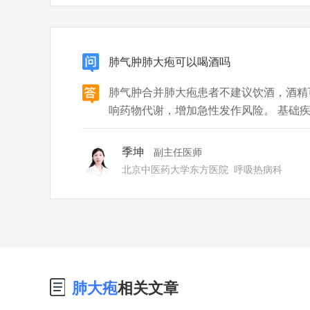
肺气肿肺大疱可以喝酒吗
肺气肿合并肺大疱患者不建议饮酒，酒精
响药物代谢，增加急性发作风险。 基础
症状，酒精仍可能扩张血管导致心率加快
酒还会削弱呼吸肌功能，降低免疫力，建
季坤
副主任医师
期：此时气道炎症加重，酒精会刺激
北京中医药大学东方医院
呼吸热病科
肺大疱
相关文章