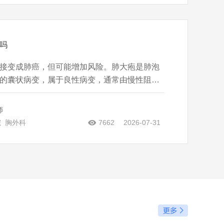
吗
接变成肺癌，但可能增加风险。肺大疱是肺泡
的囊状病变，属于良性病变，通常由慢性阻塞
烟或肺部感染等因素导致，主要表现为肺泡壁
但细胞未出现恶性增殖特征。然而，肺大疱患
师
烟、粉尘接触或家族肿
院
胸外科
7662
2026-07-31