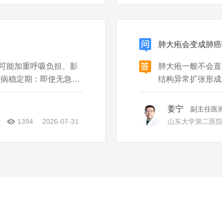
肺大疱会变成肺癌
可能加重呼吸负担、影
肺大疱一般不会直
疾病稳定期：即使无急性
结构异常扩张形成
、耗氧量增加，长期饮
性肺疾病、长期吸
议严格戒酒。 急性发作
破坏、气体潴留，
姜宁
副主任医
者如果合并长期吸
1394
2026-07-31
山东大学第二医