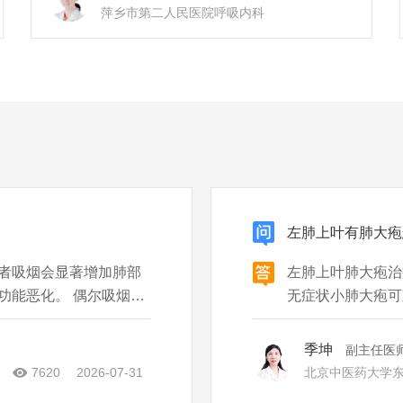
萍乡市第二人民医院
呼吸内科
左肺上叶有肺大疱
者吸烟会显著增加肺部
左肺上叶肺大疱治
功能恶化。 偶尔吸烟的
无症状小肺大疱可观
仍会刺激支气管和肺
小肺大疱（直径<
使已有的肺大疱破裂，
查，监测大小变化
季坤
副主任医
裂风险。 有症状
7620
2026-07-31
北京中医药大学