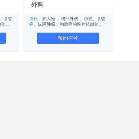
外科
癌、食管
擅长：
肺大疱 、胸部外伤 、肺癌、食管
微创外
癌、纵隔肿瘤、胸腺瘤的胸腔镜微创外
科治疗 、气管镜介入诊断
预约挂号