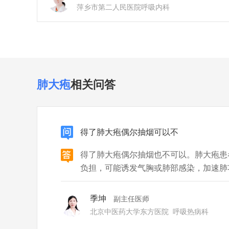
萍乡市第二人民医院
呼吸内科
肺大疱
相关问答
得了肺大疱偶尔抽烟可以不
得了肺大疱偶尔抽烟也不可以。肺大疱患
负担，可能诱发气胸或肺部感染，加速肺
危害：即使偶尔吸烟，烟草中的有害物质
泡，导致炎症反应，增加肺内压力，可能
季坤
副主任医师
引发气胸，出现突发胸痛、呼吸困难等急
北京中医药大学东方医院
呼吸热病科