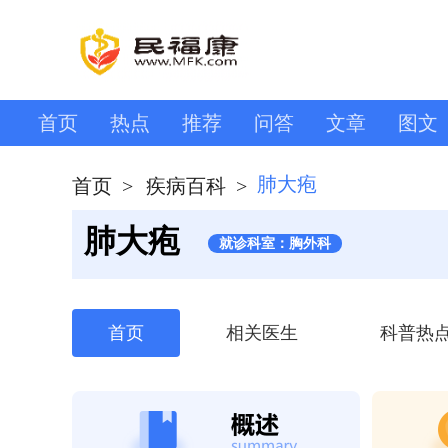
首页
热点
推荐
问答
文章
图文
肺大疱
首页
>
疾病百科
>
肺大疱
就诊科室：胸外科
首页
相关医生
科普热