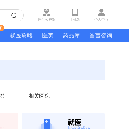
医生客户端
手机版
个人中心
号
就医攻略
医美
药品库
留言咨询
答
相关医院