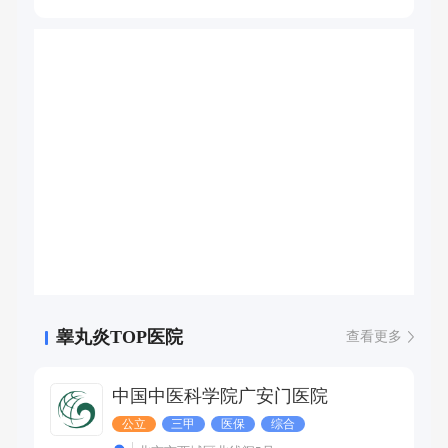
肾上腺肿瘤、肾盂癌、输尿管癌、膀胱癌、前列腺癌、尿道
癌等疾病。
睾丸炎TOP医院
查看更多
中国中医科学院广安门医院
公立
三甲
医保
综合