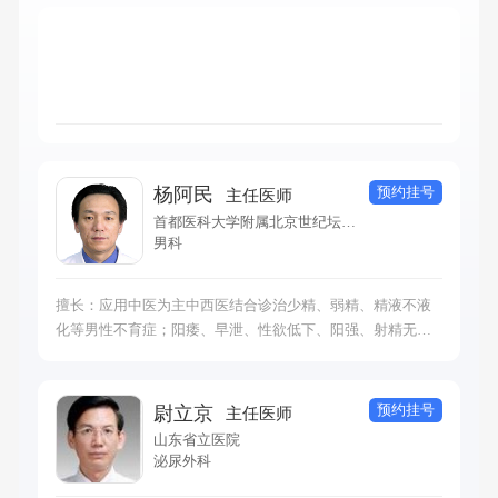
预约挂号
杨阿民
主任医师
首都医科大学附属北京世纪坛医院
男科
擅长：应用中医为主中西医结合诊治少精、弱精、精液不液
化等男性不育症；阳痿、早泄、性欲低下、阳强、射精无
力、不射精、逆行射精、射精疼痛等性功能障碍疾病；前列
腺炎、前列腺增生症、前列腺精囊结核、前列腺结石等前列
腺疾病；尿道炎、血精症、睾丸炎、附睾炎等泌尿生殖系感
预约挂号
尉立京
主任医师
染；以及泌尿系结石、男性更年期综合征、男性乳房发育
山东省立医院
症、遗精、男性性早熟等男科疑难杂症。
泌尿外科