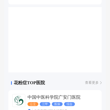
长过敏性休克、食物过敏、花粉症合并食物过敏和荨麻疹的
病因学诊断与治疗。
花粉症TOP医院
查看更多
中国中医科学院广安门医院
公立
三甲
医保
综合