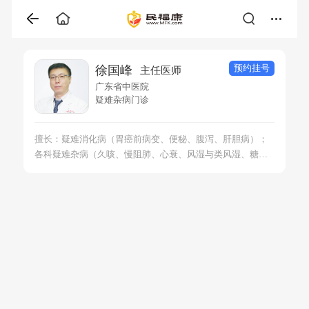
预约挂号
徐国峰
主任医师
广东省中医院
疑难杂病门诊
擅长：疑难消化病（胃癌前病变、便秘、腹泻、肝胆病）；
各科疑难杂病（久咳、慢阻肺、心衰、风湿与类风湿、糖尿
病及并发症、口腔溃疡、良恶性肿瘤保守治疗、男性不育、
女性不孕及生育前后体质调养）；诊断不明的症状性疾病
（低热、水肿、疼痛、多汗等）。