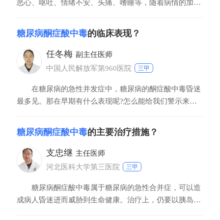
恶心、呕吐、情绪不安、头痛、嗜睡等，随着病情的加
重，病人脱水症状更加明显，皮肤干、尿量少、眼窝凹
陷、四肢发冷、表现出意识障碍、呼吸中有烂苹果气味，
糖尿病酮症酸中毒
的临床表现？
最严重时病人昏迷，各种反射减弱甚至消失。糖尿病酮症
酸中毒的治疗主要包括补液、控制血糖、纠正水电解质紊
任冬梅
副主任医师
乱和
中国人民解放军第960医院
三甲
在糖尿病的急性并发症中，糖尿病的酮症酸中毒昏迷
最多见。那在早期有什么表现呢?怎么能给我们警示来发
现呢?在糖尿病的急性并发症中，糖尿病的酮症酸中毒昏
迷最多见。那在早期有什么表现呢?怎么能给我们警示来
糖尿病酮症酸中毒
的主要治疗措施？
发现呢?我们知道，糖尿病的患者往往三多一少症状，多
尿、多饮、多食、消瘦，症状并不典型，如果在近期这患
支忠继
主任医师
河北医科大学第三医院
三甲
糖尿病酮症酸中毒属于糖尿病的急性合并症，可以造
成病人昏迷进而威胁到生命健康。治疗上，仍要以胰岛素
的治疗为关键，迅速应用胰岛素来纠正血糖和脂肪的代谢