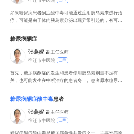
宿迁市中医院
三甲
如果糖尿病患者酮症酸中毒可能通过注射胰岛素来进行治
疗，可能是由于体内胰岛素分泌出现异常引起的，有可能
是胰岛素缺陷导致的，所以注射胰岛素能够起到很好的治
疗作用。在此期间的饮食一定要注意不能吃含糖分较高的
糖尿病酮症
食物，很容易造成血糖的升高，不利于恢复。平时饮食一
定要清淡，可以多吃一些新鲜的蔬菜，每天多喝一些白开
张燕妮
副主任医师
水，能够促进病情的恢复。出现症状的时候一
宿迁市中医院
三甲
首先，糖尿病酮症的发生和患者使用胰岛素剂量不足有
关，也可能发生在中断治疗的患者身上。患者原本糖尿病
症状明显加重，出现明显的烦渴症状、同时出现呕心，食
欲不振等消化的表现。在这里建议患者可以到当地正规医
糖尿病酮症酸中毒
患者
院，找内分泌科的医生进行详细的详细的检查，明确病因
好针对性的进行治疗。该病情了有一定的危险性，所以建
张燕妮
副主任医师
议患者一定要及时的进行救治。
宿迁市中医院
三甲
糖尿病酮症酸中毒是糖尿病急性并发症之一，主要发病原