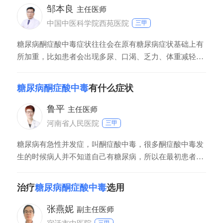
时就要补充总补液量的一半以上，鼓励患者通过消化道补
邹本良
主任医师
液，这种消化道补液除了减轻心脏的负担之
中国中医科学院西苑医院
三甲
糖尿病酮症酸中毒症状往往会在原有糖尿病症状基础上有
所加重，比如患者会出现多尿、口渴、乏力、体重减轻。
随着糖尿病酮症酸中毒病情的进展，逐渐出现食欲减退、
恶心、呕吐，甚至不能进食水等严重症状。其次，少数糖
糖尿病酮症酸中毒
有什么症状
尿病酮症酸中毒的患者，可以导致急性腹痛症状出现，因
为呼吸频率加快，呼吸声过大，甚至当PH值小于7时，还
鲁平
主任医师
会发生呼吸中枢受抑制，导致呼吸麻痹。而
河南省人民医院
三甲
糖尿病有急性并发症，叫酮症酸中毒，很多酮症酸中毒发
生的时候病人并不知道自己有糖尿病，所以在最初患者有
口渴、多饮、多尿的症状，体重也下降，在发病酮症酸中
毒之初，因为不知道自己血糖高，所以经过2～3天之后可
治疗
糖尿病酮症酸中毒
选用
能病情就进一步进展了。患者会出现食欲减退，伴着恶
心、呕吐、头晕、腹胀等症状，呼吸味中有丙酮呼出，所
张燕妮
副主任医师
以有烂苹果味。如果进一步还没有发现他自己