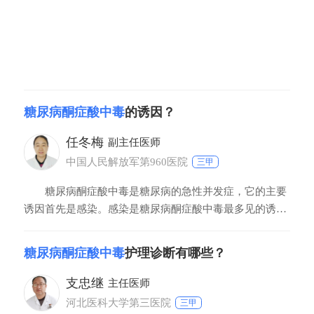
糖尿病酮症酸中毒
的诱因？
任冬梅
副主任医师
中国人民解放军第960医院
三甲
糖尿病酮症酸中毒是糖尿病的急性并发症，它的主要
诱因首先是感染。感染是糖尿病酮症酸中毒最多见的诱
因，占20%40%，其中泌尿系和肺部感染最为多见。其他
诱因还包括脑血管意外、心肌梗死、胰腺炎和酗酒，约占
糖尿病酮症酸中毒
护理诊断有哪些？
10%，严重肾疾病、血液或腹膜透析、静脉内高营养、不
合理限制水分。某些药物如糖皮质激素、免疫抑制
支忠继
主任医师
河北医科大学第三医院
三甲