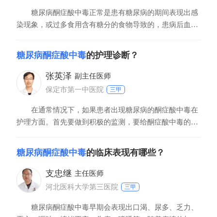
糖尿病酮症酸中毒正常是患有糖尿病的期间表现出感
染现象，或过多食用含有糖分的食物导致的，患病后血PH
值会表现出异常改变，您可以经过血常规及尿常规检查进
行确诊，之后可以遵医嘱使用胰岛素治疗。
糖尿病酮症酸中毒
的护理诊断？
张英泽
副主任医师
保定市第一中医院
三甲
在通常情况下，如果患者出现糖尿病的酮症酸中毒在
护理方面。首先要做到积极的监测，要给酮症酸中毒的患
者做到心率、血压、脉搏动、脉血氧饱和度等生命体征的
监护。另外，还要给这部分患者进行吸氧，尤其是对于这
糖尿病酮症酸中毒
的临床表现有哪些？
一部分患者要进行指尖血氧饱和度的监测，根据情况给患
者进行养供。第三，要给患者尽快的建立静脉通道，并且
支忠继
主任医师
河北医科大学第三医院
三甲
糖尿病酮症酸中毒早期会表现出口渴、尿多、乏力、