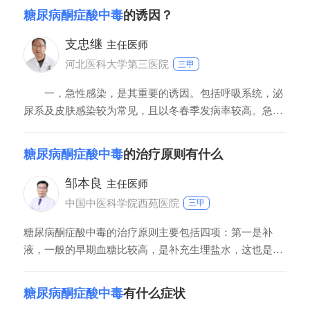
紊乱。其次可以采用静脉补液以及碱性药物的方法，主要
糖尿病酮症酸中毒
的诱因？
针对水和电解质代谢紊乱及代谢性酸中毒等所造成的症
状，特别是胰岛素使用时，病人有尿后要配合静脉补钾治
支忠继
主任医师
疗
河北医科大学第三医院
三甲
一，急性感染，是其重要的诱因。包括呼吸系统，泌
尿系及皮肤感染较为常见，且以冬春季发病率较高。急性
感染又是其病症的合并症，与糖尿病酸中毒症状互为因
果，形成恶性循环，更增加诊断的复杂性。二，治疗不
糖尿病酮症酸中毒
的治疗原则有什么
当。如中断药物，尤其是胰岛素治疗，药量不足及抗药性
产生，尤其是一型糖尿病患者停用或减少胰岛素的使用剂
邹本良
主任医师
量，
中国中医科学院西苑医院
三甲
糖尿病酮症酸中毒的治疗原则主要包括四项：第一是补
液，一般的早期血糖比较高，是补充生理盐水，这也是最
重要、最需要紧急治疗的原则。需要补液量一般是体重的
10%，补液采取先快后慢，先盐后糖的原则。如果有休克
糖尿病酮症酸中毒
有什么症状
迹象的时候还要补充右旋糖酐或者血浆。一般补液前12小