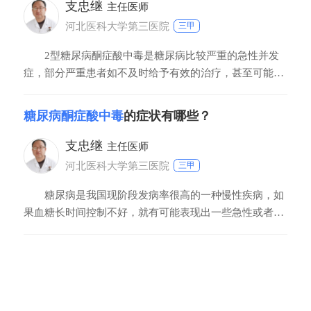
支忠继
主任医师
河北医科大学第三医院
三甲
2型糖尿病酮症酸中毒是糖尿病比较严重的急性并发
症，部分严重患者如不及时给予有效的治疗，甚至可能会
危及患者的生命。一般认为，它的严重程度与高渗透压状
态，酸中毒的程度以及脱水的程度有关。如果是轻度的脱
糖尿病酮症酸中毒
的症状有哪些？
水，轻度的酸中毒，经过补液、补充胰岛素降糖，可以很
快的纠正。如果出现了严重的脱水，伴有意识神态的改变
支忠继
主任医师
河北医科大学第三医院
三甲
糖尿病是我国现阶段发病率很高的一种慢性疾病，如
果血糖长时间控制不好，就有可能表现出一些急性或者是
慢性的并发症。糖尿病酮症酸中毒就是糖尿病急性并发症
的一种。典型的糖尿病酮症酸中毒可以有如下临床表现：
首先糖尿病酮症酸中毒的患者会表现出深大呼吸，呼气中
可能有烂苹果味，这部分患者往往口渴症状明显，甚至有