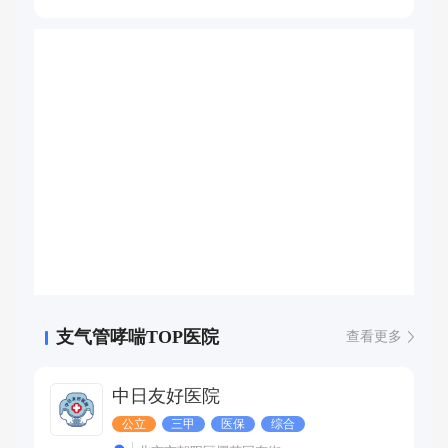
会会长、郑州市呼吸医师协会副主任委员、《中国呼吸与危
重症杂志》编委。精通呼吸与危重症医学科常见病、多发病
的诊治，对发热性疾病、肺栓塞、支气管哮喘、肺部肿瘤及
肺心病的诊治有独到之处，对呼吸与危重症医学科的各项诊
疗操作技术娴熟，并从事缺氧性肺动脉高压的研究。发表论
文20篇，编写专著1部，获科技成果1项。
支气管哮喘TOP医院
查看更多
中日友好医院
公立
三甲
医保
综合