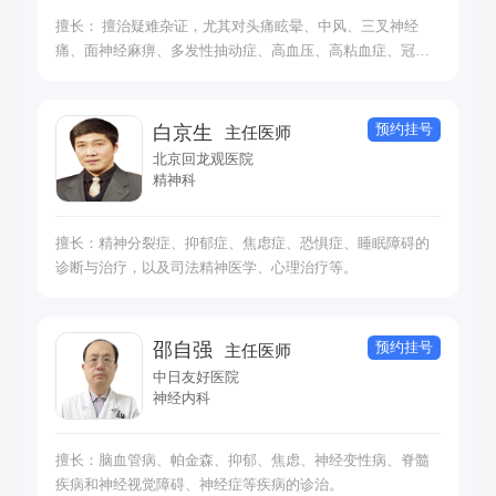
性瘙痒 功能性皮肤疼痛 拔毛癖 撕皮症 功能性皮疹 心因性疼
擅长： 擅治疑难杂证，尤其对头痛眩晕、中风、三叉神经
痛 功能性尿潴留 慢性疲劳综合征 躯体症状障碍、疾病焦虑症
痛、面神经麻痹、多发性抽动症、高血压、高粘血症、冠心
转换障碍 拒绝上学 身体形式疼痛障碍 创伤后应激障碍 功能
病，顽固性失眠、老年性痴呆、抑郁症、特发性浮肿、脑囊
性抽动障碍 急性应激障碍 情绪障碍 焦虑症 抑郁症 强迫症 神
虫癫痫以及内科范围的发热等疑难重证的治疗效果显著。
经发育障碍（孤独症谱系障碍、注意缺陷多动障碍、抽动障
碍）伴发的躯体症状 癫痫伴发的精神心理问题 矮小/早熟/肥
预约挂号
白京生
主任医师
胖伴发的精神心理问题 肿瘤伴发的精神心理问题 糖尿病/高
北京回龙观医院
血压伴发的精神心理问题 睡眠障碍 性心理障碍 性腺发育异常
精神科
伴发的精神心理问题 各类慢性病伴发的精神心理问题 其他各
类精神心理疾病伴发的躯体化症状
擅长：精神分裂症、抑郁症、焦虑症、恐惧症、睡眠障碍的
诊断与治疗，以及司法精神医学、心理治疗等。
预约挂号
邵自强
主任医师
中日友好医院
神经内科
擅长：脑血管病、帕金森、抑郁、焦虑、神经变性病、脊髓
疾病和神经视觉障碍、神经症等疾病的诊治。