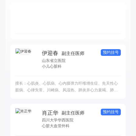
预约挂号
伊迎春
副主任医师
山东省立医院
小儿心脏科
擅长：心肌炎、心肌病、心内膜弹力纤维增生症、先天性心
脏病、心律失常、川崎病、风湿热、肺炎并心力衰竭、肺动
脉高压、感染性心内膜炎等，尤其擅长房间隔缺损、室间隔
缺损、动脉导管未闭、肺动脉瓣狭窄、主动脉缩窄等先天性
心脏病的介入治疗。
预约挂号
肖正华
副主任医师
四川大学华西医院
心脏大血管外科