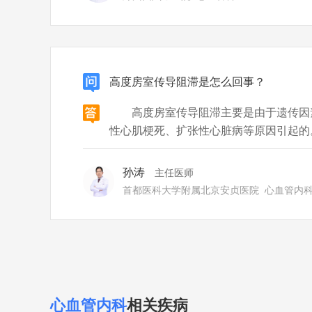
高度房室传导阻滞是怎么回事？
高度房室传导阻滞主要是由于遗传因
性心肌梗死、扩张性心脏病等原因引起
者的亲属患有高度房室传导阻滞时，其可
病，导致患本病的风险增加。 2先天
孙涛
主任医师
育异常，导致其出现心脏传导系统缺
首都医科大学附属北京安贞医院
心血管内
心血管内科
相关疾病