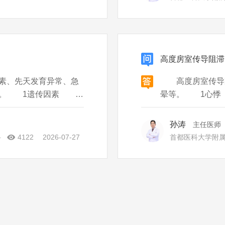
高度房室传导阻滞
素、先天发育异常、急
高度房室传导阻
的。 1遗传因素 患
晕等。 1心悸
能会遗传疾病的相关疾
成其心输出量减少
发育异常 患者先天发
症状。 2心脏
孙涛
主任医师
血、缺氧的情况时
科
4122
2026-07-27
首都医科大学附