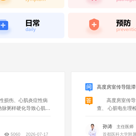
高度房室传导阻滞
性损伤、心肌炎症性病
高度房室传导阻
动脉粥样硬化导致心肌缺
查、 心脏电生
束，电信号传导受阻，
者进行心电图检查
导障碍。2心肌炎症性病
2∶1的情况，有
孙涛
主任医师
者进行动态心电图
5060
2026-07-17
首都医科大学附