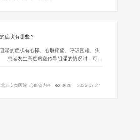
的症状有哪些？
滞的症状有心悸、心脏疼痛、呼吸困难、头
 患者发生高度房室传导阻滞的情况时，可造
，影响血液的供应，从而导致患者出现心悸的
疼痛 高度房室传导阻滞导致患者出现心肌缺
，可造成心肌异常
属北京安贞医院
心血管内科
8628
2026-07-27