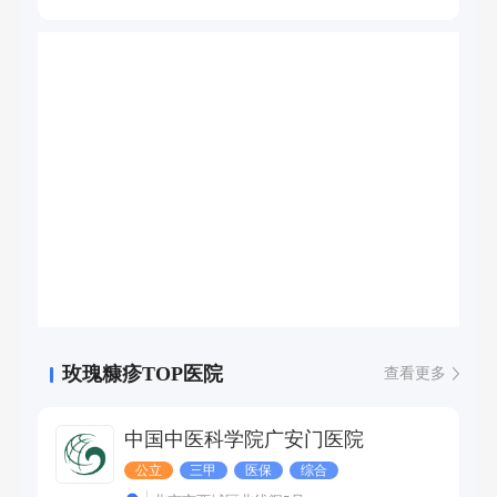
状疱疹、带状疱疹后遗神经痛、过敏性紫癜、变应性血管
炎、结节性红斑、坏疽性脓皮病、天疱疮、红斑狼疮、干燥
综合征、皮肌炎、硬皮病、性病等。
玫瑰糠疹TOP医院
查看更多
中国中医科学院广安门医院
公立
三甲
医保
综合