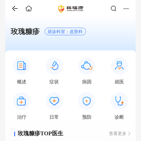
玫瑰糠疹
就诊科室：皮肤科
概述
症状
病因
就医
治疗
日常
预防
诊断
玫瑰糠疹TOP医生
查看更多