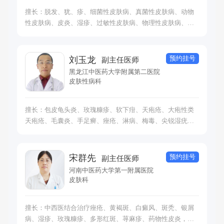
擅长：脱发、犹、疹、细菌性皮肤病、真菌性皮肤病、动物
性皮肤病、皮炎、湿疹、过敏性皮肤病、物理性皮肤病、癌
痒性皮肤病、红斑丘疹鳞性疾病、皮肤附属器疾病、座疮、
色素障碍性疾病、生理性脱发、寻常流、带状疯疹王囊炎、
头癣、疮疮、接钟性皮炎，草麻疹、过敏性湿疹、过敏性皮
预约挂号
刘玉龙
副主任医师
疹、夏季皮炎、癌症、银病，玫瑰糖疹、寻常独疮、溢脂性
黑龙江中医药大学附属第二医院
皮炎、酒渣鼻、白癫风、黄褐斑、雀斑
皮肤性病科
擅长：包皮龟头炎、玫瑰糠疹、软下疳、天疱疮、大疱性类
天疱疮、毛囊炎、手足癣、痤疮、淋病、梅毒、尖锐湿疣、
扁平疣、带状疱疹、单纯疱疹、恶性黑色素瘤、银屑病、生
殖器疱疹等多种疾病的诊治。
预约挂号
宋群先
副主任医师
河南中医药大学第一附属医院
皮肤科
擅长：中西医结合治疗痤疮、黄褐斑、白癜风、斑秃、银屑
病、湿疹、玫瑰糠疹、多形红斑、荨麻疹、药物性皮炎，带