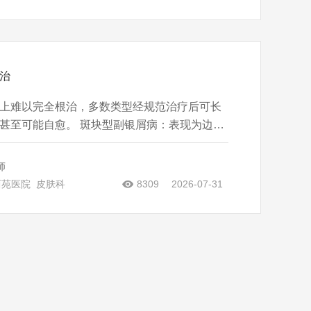
治
上难以完全根治，多数类型经规范治疗后可长
 斑块型副银屑病：表现为边界
，病程慢性，治疗以光疗（如窄谱UVB）和外
，多数患者经12年规范治疗后症状可显著改
师
但易复发。 点滴型副银
西苑医院
皮肤科
8309
2026-07-31