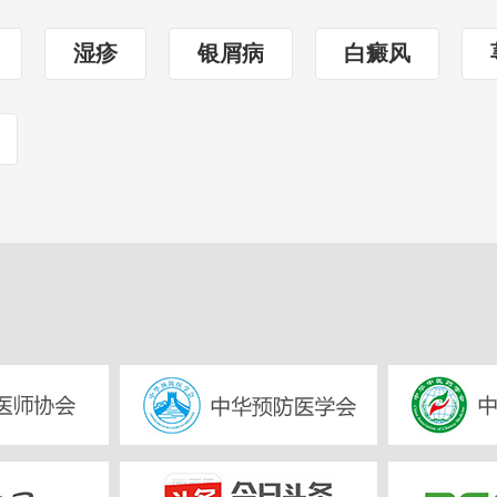
湿疹
银屑病
白癜风