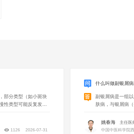
什么叫做副银屑病
，部分类型（如小斑块
副银屑病是一组以
慢性类型可能反复发
肤病，与银屑病（
体情况制定方案，以下
症状更轻、病程更
：首选外用糖皮质激素或
型：①点滴型副银
姚春海
主任医
病程数月至数年；
1126
2026-07-31
中国中医科学院