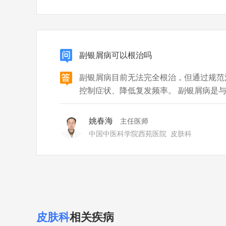
副银屑病可以根治吗
副银屑病目前无法完全根治，但通过规范
控制症状、降低复发频率。 副银屑病是
症性皮肤病，病因涉及遗传、感染、环境
对病因的根治手段，临床以缓解症状为核
姚春海
主任医师
外用药物（糖皮质激素、维生素D3
中国中医科学院西苑医院
皮肤科
皮肤科
相关疾病