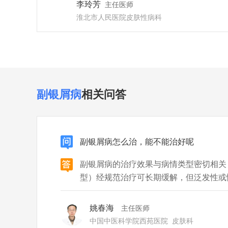
李玲芳
主任医师
淮北市人民医院
皮肤性病科
副银屑病
相关问答
副银屑病怎么治，能不能治好呢
副银屑病的治疗效果与病情类型密切相关
型）经规范治疗可长期缓解，但泛发性或
作。治疗需结合类型、严重程度及患者个
为常见治疗方向： 一、点滴型副银屑病
姚春海
主任医师
钙调磷酸酶抑制剂（如他克莫司软膏），
中国中医科学院西苑医院
皮肤科