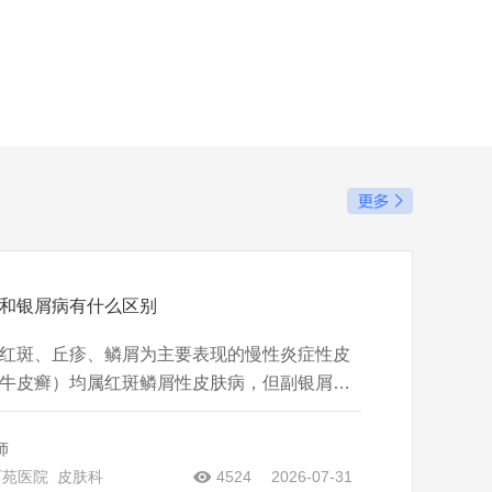
和银屑病有什么区别
红斑、丘疹、鳞屑为主要表现的慢性炎症性皮
牛皮癣）均属红斑鳞屑性皮肤病，但副银屑病
长，且多数与免疫异常相关。 副银屑病分为四
屑病，表现为淡红色斑疹，好发于躯干四肢，
师
②斑块型副银屑病，
西苑医院
皮肤科
4524
2026-07-31