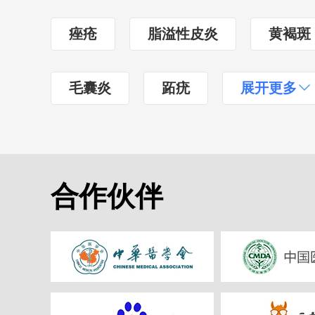
痤疮
脂溢性皮炎
黄褐斑
毛囊炎
跖疣
展开更多
合作伙伴