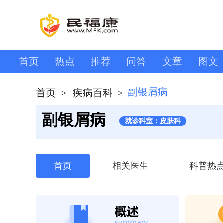
首页
热点
推荐
问答
文章
图文
副银屑病
首页
>
疾病百科
>
副银屑病
就诊科室：皮肤科
首页
相关医生
科普热