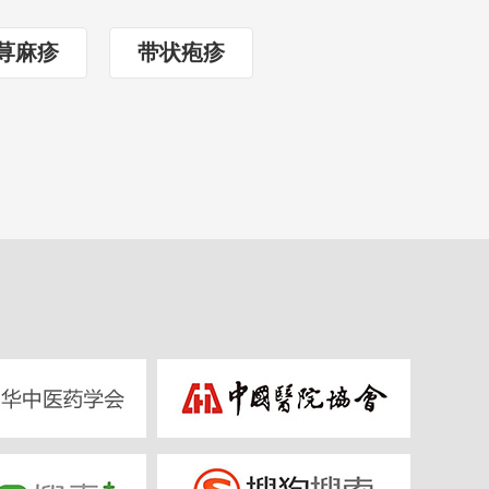
荨麻疹
带状疱疹