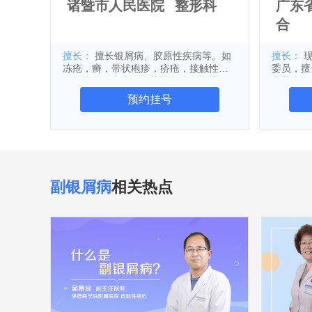
诸暨市人民医院
整形科
广东
合
擅长：
擅长银屑病、胶原性疾病等。如
擅长：
现任广东省医学会激光医学分会
冻疮，癣，带状疱疹，疥疮，接触性皮
委员，擅
炎，脚气，痤疮，传染性软疣，酒渣
真菌病，
鼻，湿疹，神经性皮炎，毛囊炎，药物
生殖系统
预约挂号
过敏，日光性皮炎，银屑病，荨麻疹和
尖锐湿疣
血管性水肿，荨麻疹，白癜风等。
毒素注射
经验。
副银屑病
相关热点