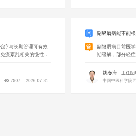
副银屑病能不能根
治疗与长期管理可有效
副银屑病目前医学
与免疫紊乱相关的慢性炎
期缓解，部分轻症甚至可能自愈。
等多因素，目前缺乏针
清晰的淡红色斑块
心目标。 现有治疗包括
用糖皮质激素为主
姚春海
主任医
善，
7907
2026-07-31
中国中医科学院