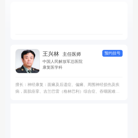
预约挂号
王兴林
主任医师
中国人民解放军总医院
康复医学科
擅长：神经康复：面瘫及后遗症、偏瘫、周围神经损伤及疾
病，面肌痉挛、吉兰巴雷（格林巴利）综合症、吞咽困难，
脊髓损伤、关节运动障碍诊断及康复治疗，高精准去除睑缘
肿物，泪点肿物，睑分裂痣，先天性色素痣，血管瘤、瘢痕
增生、挛缩、疼痛，面部囊肿，痣、斑，毛细血管瘤扩张，
睑黄瘤，汗管瘤，皮脂腺异位症，疣状痣，皮下脂肪瘤，微
痛去除肛门痔疮，内痔等。