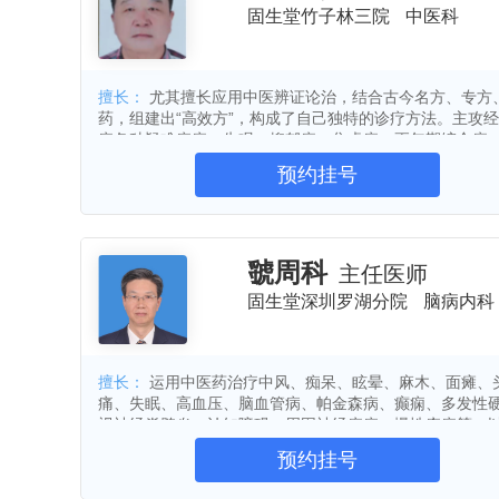
固生堂竹子林三院
中医科
卵巢囊肿
小儿感冒
免疫力低
椎间盘突出症
坐骨神经痛
类
肩周炎
三高症
前列腺增生
擅长：
尤其擅长应用中医辨证论治，结合古今名方、专方
药，组建出“高效方”，构成了自己独特的诊疗方法。主攻
消化道出血
胆囊炎
子宫肌瘤
疗各种疑难病症，失眠、抑郁症、焦虑症、更年期综合症
慢性支气管炎
鼻炎
高血糖
性胃炎、胃及十二指肠溃疡病，慢性结肠炎、腹泻、便秘
预约挂号
肝、肝硬化，月经不调、带下病、盆腔炎、产后诸病，急
子宫内膜异位症
功能性消化不良
管炎、感冒、咳嗽，肩周炎、风湿性关节炎、痛风，冠心
痛风性关节炎
腰椎间盘突出
脂血症、高血压病、中风、头痛、眩晕、美尼尔氏综合症
病，口腔溃疡，湿疹，泌尿系感染、急慢性肾炎、肾病，
面神经麻痹
痤疮
肾炎
及糖尿病合并症，各种肿瘤。临床疗效显著。
虢周科
主任医师
慢性肾功能衰竭
尿路结石
尿
固生堂深圳罗湖分院
脑病内科
腰痛
水肿
冠心病
心绞
脚气
口臭
扁桃体炎
耳
擅长：
运用中医药治疗中风、痴呆、眩晕、麻木、面瘫、
脊柱侧弯
滑膜炎
鼻窦炎
痛、失眠、高血压、脑血管病、帕金森病、癫痫、多发性
食道炎
肠易激综合征
溃疡性
视神经脊髓炎、认知障碍、周围神经疾病、慢性疼痛等，
郁症、焦虑症、睡眠障碍、不宁腿综合征、多动注意缺陷
支气管炎
肺炎
慢阻肺
预约挂号
性抽动症等多种精神心理障碍。对于胃肠、肝胆病、心悸
肺部疾病
外阴瘙痒
白带异常
胸痛、肾病、腰痛、痹症、痛证、性功能障碍、月经不调