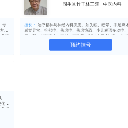
固生堂竹子林三院
中医内科
下
头晕
便秘
脱发
骨质增生
风湿性关节炎
强直性脊柱炎
股骨头坏死
三叉神经痛
癌痛
呃逆
肠炎
、专
擅长：
治疗精神与神经内科疾患。如失眠、眩晕、手足麻
经方治
感觉异常、抑郁症、焦虑症、焦虑惊恐、小儿秽语多动症
宫颈炎
盆腔炎
乳腺增生
胆囊结石
，急慢
症、智力发育不全、五迟、五软等。对冠心病通冠脉，祛
内分泌失调
月经失调
多囊卵巢综合征
，乙
经验；在消结节，治息肉等癌前病变有把握；对善忘、老
预约挂号
慢性气
有研究；能根治哮喘；治疗二型糖尿病，特别是多种并发
睡眠障碍
荨麻疹
过敏性紫癜
病、高
验；对过敏性鼻炎、鼻窦炎的治疗有功力；对治疗过敏性
风湿性关节炎
软组织损伤
关节炎
运动损伤
、颈椎
顽固荨麻疹有功底；对调节月经先期、后期、先后不定期
糖尿病
不尽、崩漏不止有绝活；对治疗不孕症，附件炎，以及挽
紫癜性肾炎
肾病综合征
糖尿病肾病
年妇女的性青春有成功方药。对阳痿、早泄、男性不育等
路感染
内分泌疾病
系统性红斑狼疮
胃肠炎
长；在治疗疑难杂症，戒断有严重毒副作用的西药颇有功
痛
更年期综合症
睾丸炎
早泄
皮肤瘙痒
聋
扁平疣
落枕
颈椎病
腰椎病
头
消化不良
腹痛
前列腺炎
消化性溃疡
硬化、
结肠炎
慢性腹泻
胰腺炎
血小板减少性紫癜
以及抑
、多发
高泌乳素血症
胃肠功能紊乱
银屑病
甲沟炎
、胸闷
阴道炎
肺癌
肝癌
胃癌
肝炎
、痛经