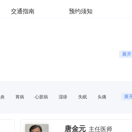
交通指南
预约须知
展开
展
鼻炎
胃病
心脏病
湿疹
失眠
头痛
症
咽炎
月经不调
痛经
不孕不育
牙痛
梅核气
心悸
腹泻
痔疮
阳痿
胃溃疡
胃炎
肾病
低血压
中风
痛风
唐金元
主任医师
宫颈糜烂
慢性盆腔炎
乳腺炎
不孕症