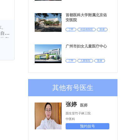
首都医科大学附属北京佑
安医院
木、
三甲
传染病医院
医保
、自闭
斑块有
年痴呆
广州市妇女儿童医疗中心
症有经
皮炎，
三甲
儿童医院
医保
、滴漓
回中老
有擅
力。
其他有号医生
张婷
医师
固生堂竹子林三院
中医科
预约挂号