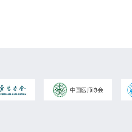
上火、
淋病
生殖器疱疹
妇科疾病
高脂血症
肝硬化
肝腹水
肾上腺疾病
脑血管病
围绝经期综合征
腰椎滑脱
腺样体肥大
膝关节骨性关节炎
网球肘
腱鞘炎
呕吐
性早熟
矮小症
遗尿症
多汗症
抽动症
皮肌炎
多肌炎
硬皮病
骨关节炎
多发性硬化
视神经脊髓炎
抑郁症
焦虑症
慢性胃炎
结肠炎
宫外孕
脂肪肝
红斑狼疮
慢性鼻炎
慢性咽炎
营养不良
拔牙
牙周病
过敏性咳嗽
外耳道炎
性喉炎
声带小结
多动症
血尿
霰粒肿
内膜炎
尿失禁
老年性阴道炎
尿道炎
炎
反流性食管炎
胃食管反流
慢性荨麻疹
腰肌劳损
面肌痉挛
腹胀
紫癜
肺结节
过敏
气管炎
睡眠呼吸暂停综合征
COPD
综合征
支气管扩张
肺肿瘤
甲减
肾虚