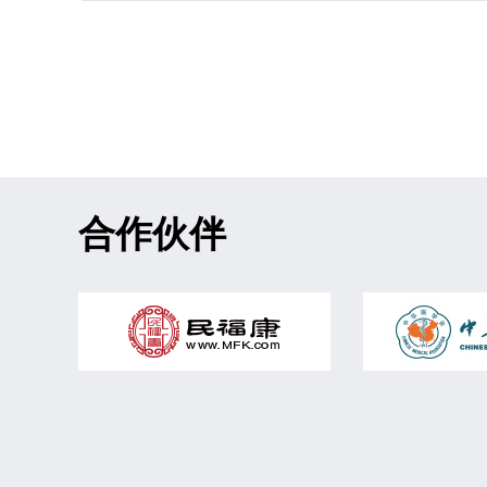
更年期综合征、不孕不育、气血虚弱、肝肾亏损、湿气、
胃痛
类风湿关节炎
梅毒
暗疮、色斑等疑难杂症有独特的良效。
小儿腹泻
卵巢早衰
肝病
亚健康
先兆流产
自然流产
声带息肉
黄褐斑
腰腿痛
胸闷
发烧
夜惊
疳积
癫痫
骨质疏松
干燥综合征
白塞氏病
痴呆
帕金森病
合作伙伴
胸痛
湿气
上火
阻生齿
甲亢
高尿酸血症
斑秃
妇科炎症
习惯性流产
附件炎
分泌性中耳炎
儿童鼻窦炎
慢
发育迟缓
血小板减少症
子宫
男性不育
精索静脉曲张
龟头
心脑血管疾病
腰椎间盘突出症
急性上呼吸道感染
支气管哮喘
肠胃炎
胃十二指肠溃疡
代谢