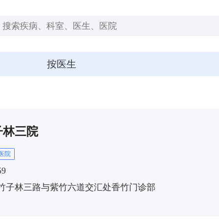
按医生
子林三院
医院
59
竹子林三路与紫竹六道交汇处香竹门诊部