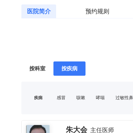
医院简介
预约规则
按科室
按疾病
感冒
咳嗽
哮喘
过敏性
疾病
高血压
糖尿病
耳鸣
痹
性功能障碍
面瘫
近视
闭经
乳痈
小儿厌食症
朱大会
主任医师
静脉曲张
带状疱疹
口腔溃疡