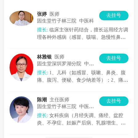
张婷
医师
去挂号
固生堂竹子林三院
中医科
擅长:
临床主张针药结合，擅长运用经方调
理各种外感病（感冒、咳喘、急慢性鼻
炎）；消化系统疾病（消化不良、胃食
林雅银
医师
去挂号
固生堂深圳罗湖分院
中医内科
擅长:
1、儿科（如感冒、咳嗽、鼻炎、腹
痛、腹泻、便秘、食少纳差等）；2、痛证
（如颈、肩、胸、腹、四肢疼痛）
陈潮
主任医师
去挂号
固生堂竹子林三院
中医内科
擅长:
女科疾病（月经失调、痛经、盆腔
炎、不孕症、妊娠产后病、乳腺增生、围
绝经期综合征等）； 内科病症（胃肠