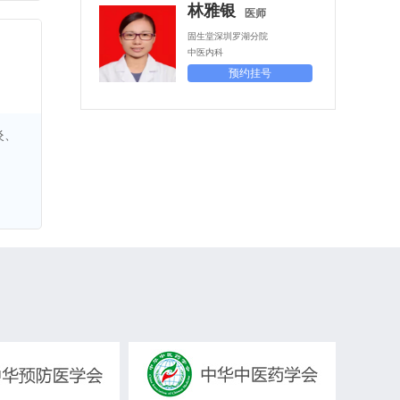
林雅银
医师
固生堂深圳罗湖分院
中医内科
预约挂号
炎、