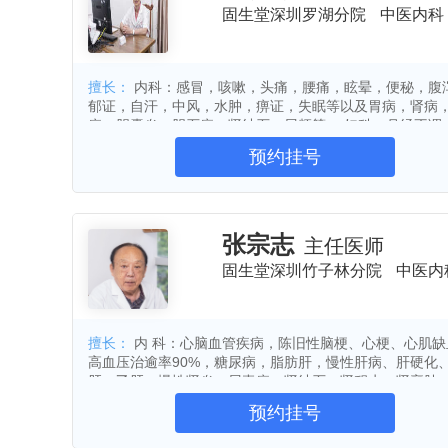
固生堂深圳罗湖分院
中医内科
卵巢囊肿
小儿感冒
免疫力低
椎间盘突出症
坐骨神经痛
类
肩周炎
三高症
前列腺增生
擅长：
内科：感冒，咳嗽，头痛，腰痛，眩晕，便秘，腹
郁证，自汗，中风，水肿，痹证，失眠等以及胃病，肾病
消化道出血
胆囊炎
子宫肌瘤
病，胆囊炎，胆石症，肾结石，尿频等。 妇科：月经不调
慢性支气管炎
鼻炎
高血糖
经，闭经，带下，乳癖，不孕及更年期综合证等。 儿科：
预约挂号
冒，咳嗽，咽炎，消化不良，过敏性鼻炎等。 其它杂病：
子宫内膜异位症
功能性消化不良
瘙痒，各种痛证，湿热，出血，瘀血，肿瘤等。
痛风性关节炎
腰椎间盘突出
面神经麻痹
痤疮
肾炎
张宗志
主任医师
慢性肾功能衰竭
尿路结石
尿
固生堂深圳竹子林分院
中医内
腰痛
水肿
冠心病
心绞
脚气
口臭
扁桃体炎
耳
擅长：
内 科：心脑血管疾病，陈旧性脑梗、心梗、心肌缺血，
脊柱侧弯
滑膜炎
鼻窦炎
高血压治逾率90%，糖尿病，脂肪肝，慢性肝病、肝硬化
食道炎
肠易激综合征
溃疡性
肝、乙肝，慢性肾炎、尿毒症、肾结石、肾积水、肾襄肿
石、胆瘜肉，慢性胃炎、萎缩性胃炎，慢性结肠炎，肺炎
支气管炎
肺炎
慢阻肺
预约挂号
炎，哮喘，甲状腺肿大，慢性咽炎、顽固性头痛等疾病。 
肺部疾病
外阴瘙痒
白带异常
科：早期各种癌症，脑、肺、肝、肾、胰腺、胃肿瘤以及