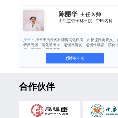
康复治疗。 妇 科： 乳腺增生，子宫肌瘤，卵巢襄肿，月经不
胃痛
类风湿关节炎
梅毒
调，痛经，闭经，不孕症，各种面部色癍、面部丘疹及泌
小儿腹泻
卵巢早衰
肝病
症。 男 科：阳萎早泄，前列腺炎，不育症，泌尿系炎症等。 儿
陈丽华
主任医师
科：发烧不退，咳嗽肺炎，支气管炎，扁桃体炎，咽喉炎
亚健康
先兆流产
自然流产
固生堂竹子林三院
中医内科
不良，消瘦或肥胖等疾病。 皮肤科：顽固性湿疹（神经性
声带息肉
黄褐斑
腰腿痛
炎）20年以内者，痤疮等。 风湿科：风湿、类风湿、痛风
胸闷
发烧
夜惊
疳积
擅长：
擅长于治疗各种脾胃消化疾病，如反流性食管炎、
癫痫
骨质疏松
干燥综合征
管反流病、消化道出血，急慢性胃炎、急慢性肠炎、消化
白塞氏病
痴呆
帕金森病
疡、胆石症、胆囊炎等。
胸痛
湿气
上火
阻生齿
预约挂号
甲亢
高尿酸血症
斑秃
妇科炎症
习惯性流产
附件炎
分泌性中耳炎
儿童鼻窦炎
慢
合作伙伴
发育迟缓
血小板减少症
子宫
男性不育
精索静脉曲张
龟头
心脑血管疾病
腰椎间盘突出症
急性上呼吸道感染
支气管哮喘
肠胃炎
胃十二指肠溃疡
代谢