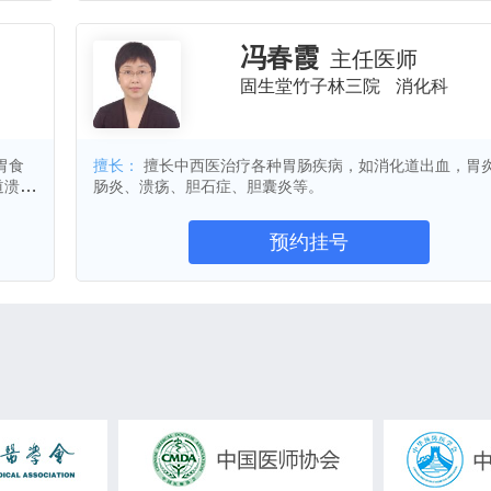
淋病
生殖器疱疹
妇科疾病
高脂血症
尿系炎
肝硬化
肝腹水
肾上腺疾病
脑血管病
冯春霞
主任医师
，消化
围绝经期综合征
腰椎滑脱
腺样体肥大
固生堂竹子林三院
消化科
皮
膝关节骨性关节炎
网球肘
腱鞘炎
呕吐
。
性早熟
矮小症
遗尿症
多汗症
抽动症
胃食
擅长：
擅长中西医治疗各种胃肠疾病，如消化道出血，胃
皮肌炎
多肌炎
硬皮病
骨关节炎
道溃
肠炎、溃疡、胆石症、胆囊炎等。
多发性硬化
视神经脊髓炎
抑郁症
焦虑症
慢性胃炎
结肠炎
宫外孕
脂肪肝
预约挂号
红斑狼疮
慢性鼻炎
慢性咽炎
营养不良
拔牙
牙周病
过敏性咳嗽
外耳道炎
性喉炎
声带小结
多动症
血尿
霰粒肿
内膜炎
尿失禁
老年性阴道炎
尿道炎
炎
反流性食管炎
胃食管反流
慢性荨麻疹
腰肌劳损
面肌痉挛
腹胀
紫癜
肺结节
过敏
气管炎
睡眠呼吸暂停综合征
COPD
综合征
支气管扩张
肺肿瘤
甲减
肾虚