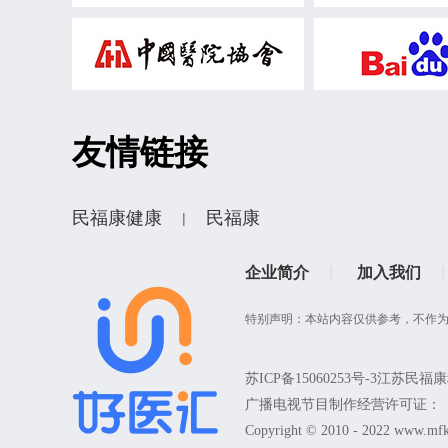
淋巴结肿大
气短
鼻咽癌
前列腺癌
食管癌
胰腺癌
乳腺纤维瘤
肾结石
甲状腺结
过敏性皮炎
糜烂性胃炎
月经
友情链接
脂溢性皮炎
天疱疮
日光性皮
小儿多动症
视疲劳
白内障
十二指肠溃疡
风湿病
脑卒中
民福康健康
民福康
|
磨牙症
鼻出血
中耳炎
飞蚊症
乳腺结节
皮肤过敏
企业简介
|
加入我们
|
心肌缺血
甲肝
尿毒症
肺心病
黄疸
输尿管结石
特别声明：本站内容仅供参考，不作
风疹
疥疮
小儿脑瘫
髋
眩晕症
肥胖症
白血病
苏ICP备15060253号-3
江苏民福康
广播电视节目制作经营许可证：（苏
尿潴留
扭伤
病毒性肝炎
Copyright © 2010 - 2022 www.mfk
脓肿
慢性疲劳综合征
肩袖损