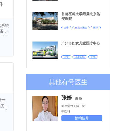
科
首都医科大学附属北京佑
安医院
化系统
三甲
传染病医院
医保
痛，
输尿管
皮
广州市妇女儿童医疗中心
，耳鸣
三甲
儿童医院
医保
位症，
克力囊
，阳萎
其他有号医生
坐骨神
张婷
眩晕症
医师
慢性
溃疡，
固生堂竹子林三院
征，失
中医科
预约挂号