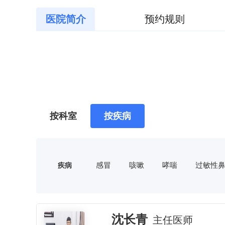
医院简介
预约规则
按科室
按疾病
感冒
咳嗽
哮喘
过敏性
疾病
高血压
糖尿病
耳鸣
痹
性功能障碍
面瘫
近视
闭经
乳痈
小儿厌食症
沈长青
主任医师
静脉曲张
带状疱疹
口腔溃疡