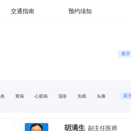
交通指南
预约须知
展开
展
鼻炎
胃病
心脏病
湿疹
失眠
头痛
症
咽炎
月经不调
痛经
不孕不育
牙痛
梅核气
心悸
腹泻
痔疮
阳痿
胃溃疡
胃炎
肾病
低血压
中风
痛风
胡满生
副主任医师
宫颈糜烂
慢性盆腔炎
乳腺炎
不孕症