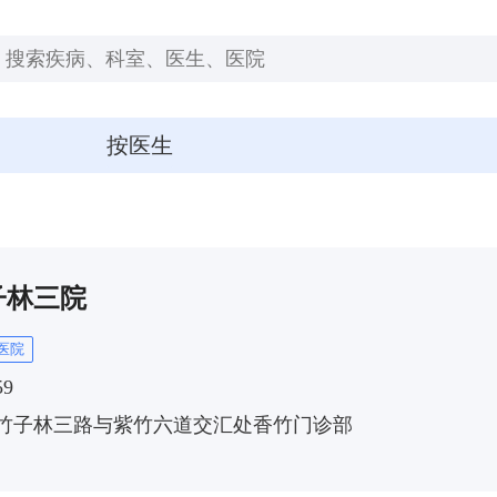
按医生
子林三院
医院
59
竹子林三路与紫竹六道交汇处香竹门诊部