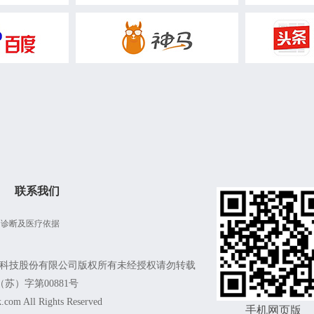
乳腺癌
结肠癌
宫颈癌
卵巢癌
膀胱癌
胆囊癌
贫血
盆腔积液
血管炎
节
血脂异常
乙肝
重症肌无力
量少
带状疱疹后遗神经痛
扁平苔藓
炎
心律失常
过敏性哮喘
尿结石
崩漏
青光眼
自闭症
老年痴呆
慢性结肠炎
梅尼埃病
慢性肾炎
慢性萎缩性胃炎
小儿腺样体肥大
性冷淡
偏瘫
颈动脉硬化
疤痕增生
巧克力囊肿
输卵管堵塞
联系我们
肾积水
胆结石
高血脂症
动脉粥样硬化
神经性皮炎
流产
子宫腺肌症
输卵管不通
为诊断及医疗依据
关节脱位
麻疹
肿瘤
脾胃虚弱
白癜风
瘙痒症
皮炎
皮疹
脑瘫
功能性子宫出血
科技股份有限公司版权所有未经授权请勿转载
）字第00881号
蛋白尿
膝关节炎
宫寒
慢性胰腺炎
.com All Rights Reserved
伤
踝关节扭伤
老年病
肺气肿
脉管炎
手机网页版