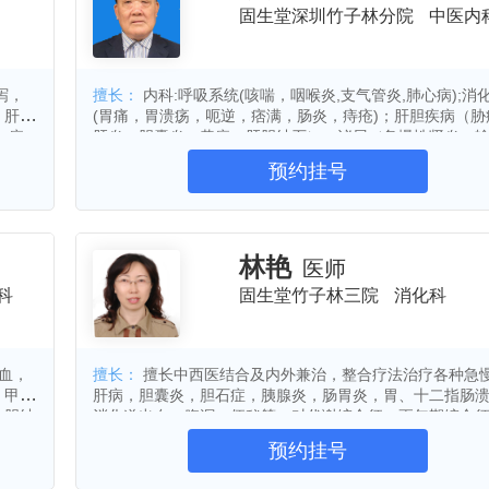
固生堂深圳竹子林分院
中医内
下
头晕
便秘
脱发
骨质增生
风湿性关节炎
强直性脊柱炎
股骨头坏死
三叉神经痛
癌痛
呃逆
肠炎
泻，
擅长：
内科:呼吸系统(咳喘，咽喉炎,支气管炎,肺心病);消
，肝
(胃痛，胃溃疡，呃逆，痞满，肠炎，痔疮)；肝胆疾病（胁
宫颈炎
盆腔炎
乳腺增生
胆囊结石
，痛
肝炎，胆囊炎，黄疸，肝胆结石）；泌尿（急慢性肾炎，
内分泌失调
月经失调
多囊卵巢综合征
感
结石）；神经系统（头痛，三叉痛，面神经麻痹，神经性
预约挂号
皮肤
炎）；内科杂病（消渴，自汗盗汗，癫痫，不明原因发热
睡眠障碍
荨麻疹
过敏性紫癜
耳聋，失眠，ve瘕积聚，郁证，颤证）。 妇科：不孕症，月经
风湿性关节炎
软组织损伤
关节炎
运动损伤
不调，痛经，闭经，崩漏，流产，妇科炎症，子宫内膜异
多囊卵巢综合症，子宫肌瘤，卵巢囊肿，子宫腺肌症，巧
紫癜性肾炎
肾病综合征
糖尿病肾病
肿，输卵管不通，性冷淡，更年期综合征，生殖器畸形。 男
林艳
医师
路感染
内分泌疾病
系统性红斑狼疮
胃肠炎
科：不育，少精无精不射精症，精子畸形不液化活力下降
科
固生堂竹子林三院
消化科
遗精早泄，生殖器畸形，前列腺炎，肾虚腰痛等。 风湿类科：
痛
更年期综合症
睾丸炎
早泄
皮肤瘙痒
类、风湿性关节炎，颈椎、腰椎间盘突出增生致腰腿痛，
聋
扁平疣
经痛，肩关节及四肢麻木疼痛。 心血管科：冠心病，三高症，
落枕
颈椎病
腰椎病
心绞痛，心梗，心悸怔忡，脑梗，脑血管硬化，中风偏瘫
擅长：
擅长中西医结合及内外兼治，整合疗法治疗各种急
消化不良
腹痛
前列腺炎
消化性溃疡
等。 皮肤科：荨麻疹，风疹，湿疹，黄褐斑，酒糟鼻，疥疮，
、甲
肝病，胆囊炎，胆石症，胰腺炎，肠胃炎，胃、十二指肠
带状疱疹，青年痤疮，红斑狼疮等。
结肠炎
慢性腹泻
胰腺炎
血小板减少性紫癜
、胆结
消化道出血，腹泻，便秘等，对代谢综合征，更年期综合
，气管
眠，口疮，口臭，呃逆等疑难杂症治疗有独特之处。
高泌乳素血症
胃肠功能紊乱
银屑病
甲沟炎
预约挂号
肿瘤
阴道炎
肺癌
肝癌
胃癌
肝炎
手术后