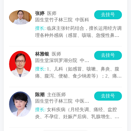
张婷
医师
去挂号
固生堂竹子林三院
中医科
擅长:
临床主张针药结合，擅长运用经方调
理各种外感病（感冒、咳喘、急慢性鼻
炎）；消化系统疾病（消化不良、胃食
林雅银
医师
去挂号
固生堂深圳罗湖分院
中医内科
擅长:
1、儿科（如感冒、咳嗽、鼻炎、腹
痛、腹泻、便秘、食少纳差等）；2、痛证
（如颈、肩、胸、腹、四肢疼痛）
陈潮
主任医师
去挂号
固生堂竹子林三院
中医内科
擅长:
女科疾病（月经失调、痛经、盆腔
炎、不孕症、妊娠产后病、乳腺增生、围
绝经期综合征等）； 内科病症（胃肠