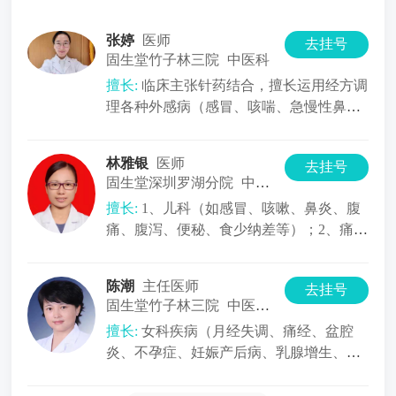
张婷
医师
去挂号
固生堂竹子林三院
中医科
擅长:
临床主张针药结合，擅长运用经方调
理各种外感病（感冒、咳喘、急慢性鼻
炎）；消化系统疾病（消化不良、胃食
林雅银
医师
去挂号
固生堂深圳罗湖分院
中医内科
擅长:
1、儿科（如感冒、咳嗽、鼻炎、腹
痛、腹泻、便秘、食少纳差等）；2、痛证
（如颈、肩、胸、腹、四肢疼痛）
陈潮
主任医师
去挂号
固生堂竹子林三院
中医内科
擅长:
女科疾病（月经失调、痛经、盆腔
炎、不孕症、妊娠产后病、乳腺增生、围
绝经期综合征等）； 内科病症（胃肠