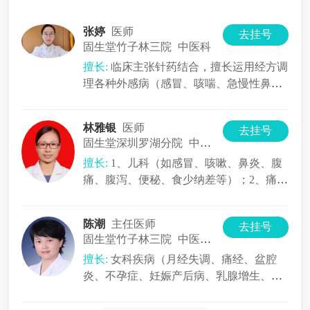
张婷
医师
去挂号
固生堂竹子林三院
中医科
擅长:
临床主张针药结合，擅长运用经方调
理各种外感病（感冒、咳喘、急慢性鼻
炎）；消化系统疾病（消化不良、胃食
林雅银
医师
去挂号
固生堂深圳罗湖分院
中医内科
擅长:
1、儿科（如感冒、咳嗽、鼻炎、腹
痛、腹泻、便秘、食少纳差等）；2、痛证
（如颈、肩、胸、腹、四肢疼痛）
陈潮
主任医师
去挂号
固生堂竹子林三院
中医内科
擅长:
女科疾病（月经失调、痛经、盆腔
炎、不孕症、妊娠产后病、乳腺增生、围
绝经期综合征等）； 内科病症（胃肠